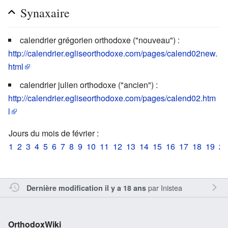
Synaxaire
calendrier grégorien orthodoxe ("nouveau") :
http://calendrier.egliseorthodoxe.com/pages/calend02new.
html
calendrier julien orthodoxe ("ancien") :
http://calendrier.egliseorthodoxe.com/pages/calend02.htm
l
Jours du mois de février :
1
2
3
4
5
6
7
8
9
10
11
12
13
14
15
16
17
18
19
20
par
Inistea
Dernière modification il y a 18 ans
OrthodoxWiki