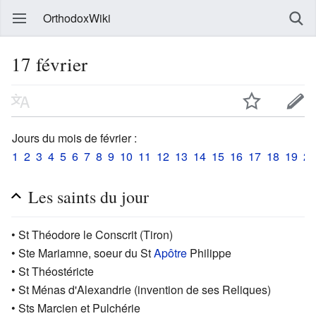
OrthodoxWiki
17 février
Jours du mois de février :
1
2
3
4
5
6
7
8
9
10
11
12
13
14
15
16
17
18
19
20
Les saints du jour
• St Théodore le Conscrit (Tiron)
• Ste Mariamne, soeur du St
Apôtre
Philippe
• St Théostéricte
• St Ménas d'Alexandrie (invention de ses Reliques)
• Sts Marcien et Pulchérie