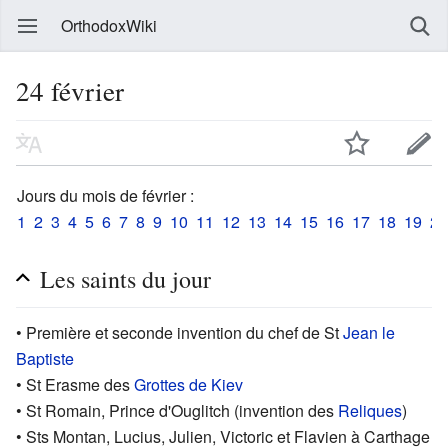
OrthodoxWiki
24 février
Jours du mois de février :
1
2
3
4
5
6
7
8
9
10
11
12
13
14
15
16
17
18
19
20
Les saints du jour
• Première et seconde invention du chef de St
Jean le
Baptiste
• St Erasme des
Grottes de Kiev
• St Romain, Prince d'Ouglitch (invention des
Reliques
)
• Sts Montan, Lucius, Julien, Victoric et Flavien à Carthage