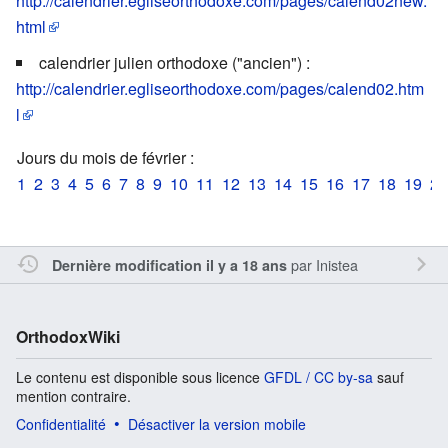
http://calendrier.egliseorthodoxe.com/pages/calend02new.
html
calendrier julien orthodoxe ("ancien") :
http://calendrier.egliseorthodoxe.com/pages/calend02.htm
l
Jours du mois de février :
1
2
3
4
5
6
7
8
9
10
11
12
13
14
15
16
17
18
19
20
par
Inistea
Dernière modification il y a 18 ans
OrthodoxWiki
Le contenu est disponible sous licence
GFDL / CC by-sa
sauf
mention contraire.
Confidentialité
Désactiver la version mobile