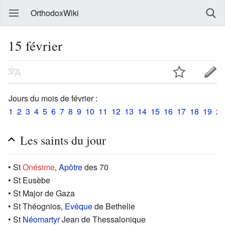
OrthodoxWiki
15 février
Jours du mois de février :
1
2
3
4
5
6
7
8
9
10
11
12
13
14
15
16
17
18
19
20
Les saints du jour
• St
Onésime
,
Apôtre
des 70
• St Eusèbe
• St Major de Gaza
• St Théognios,
Evêque
de Bethelie
• St
Néomartyr
Jean de Thessalonique