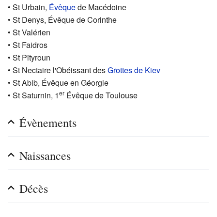
• St Urbain,
Évêque
de Macédoine
• St Denys, Évêque de Corinthe
• St Valérien
• St Faidros
• St Pityroun
• St Nectaire l'Obéissant des
Grottes de Kiev
• St Abib, Évêque en Géorgie
er
• St Saturnin, 1
Évêque de Toulouse
Évènements
Naissances
Décès