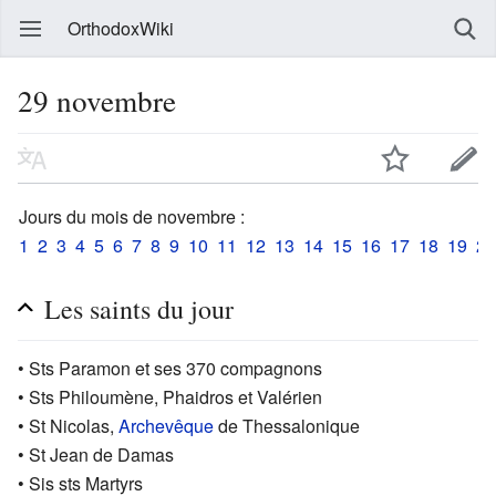
OrthodoxWiki
29 novembre
Jours du mois de novembre :
1
2
3
4
5
6
7
8
9
10
11
12
13
14
15
16
17
18
19
20
Les saints du jour
• Sts Paramon et ses 370 compagnons
• Sts Philoumène, Phaidros et Valérien
• St Nicolas,
Archevêque
de Thessalonique
• St Jean de Damas
• Sis sts Martyrs