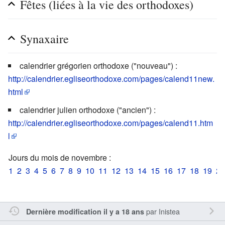
Fêtes (liées à la vie des orthodoxes)
Synaxaire
calendrier grégorien orthodoxe ("nouveau") :
http://calendrier.egliseorthodoxe.com/pages/calend11new.
html
calendrier julien orthodoxe ("ancien") :
http://calendrier.egliseorthodoxe.com/pages/calend11.htm
l
Jours du mois de novembre :
1
2
3
4
5
6
7
8
9
10
11
12
13
14
15
16
17
18
19
20
par
Inistea
Dernière modification il y a 18 ans