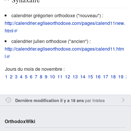
calendrier grégorien orthodoxe ("nouveau") :
http://calendrier.egliseorthodoxe.com/pages/calend11new.
html
calendrier julien orthodoxe ("ancien") :
http://calendrier.egliseorthodoxe.com/pages/calend11.htm
l
Jours du mois de novembre :
1
2
3
4
5
6
7
8
9
10
11
12
13
14
15
16
17
18
19
20
par
Inistea
Dernière modification il y a 18 ans
OrthodoxWiki