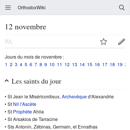
OrthodoxWiki
12 novembre
Jours du mois de novembre :
1
2
3
4
5
6
7
8
9
10
11
12
13
14
15
16
17
18
19
20
Les saints du jour
• St Jean le Miséricordieux,
Archevêque
d'Alexandrie
• St
Nil l'Ascète
• St
Prophète
Ahiia
• St Arsakios de Tarracine
• Sts Antonin, Zébinas, Germain, et Ennathas