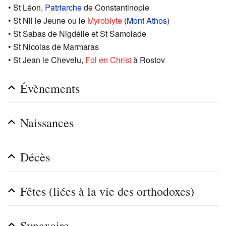
• St Léon,
Patriarche
de Constantinople
• St Nil le Jeune ou le
Myroblyte
(
Mont Athos
)
• St Sabas de Nigdélie et St Samolade
• St Nicolas de Marmaras
• St Jean le Chevelu,
Fol en Christ
à Rostov
Évènements
Naissances
Décès
Fêtes (liées à la vie des orthodoxes)
Synaxaire