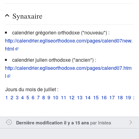
Synaxaire
calendrier grégorien orthodoxe ("nouveau") :
http://calendrier.egliseorthodoxe.com/pages/calend07new.
html
calendrier julien orthodoxe ("ancien") :
http://calendrier.egliseorthodoxe.com/pages/calend07.htm
l
Jours du mois de juillet :
1
2
3
4
5
6
7
8
9
10
11
12
13
14
15
16
17
18
19
20
par
Inistea
Dernière modification il y a 15 ans