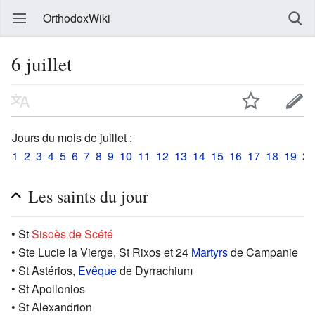
OrthodoxWiki
6 juillet
Jours du mois de juillet :
1
2
3
4
5
6
7
8
9
10
11
12
13
14
15
16
17
18
19
20
Les saints du jour
• St
Sisoès de Scété
• Ste Lucie la Vierge, St Rixos et 24
Martyrs
de Campanie
• St Astérios,
Evêque
de Dyrrachium
• St Apollonios
• St Alexandrion