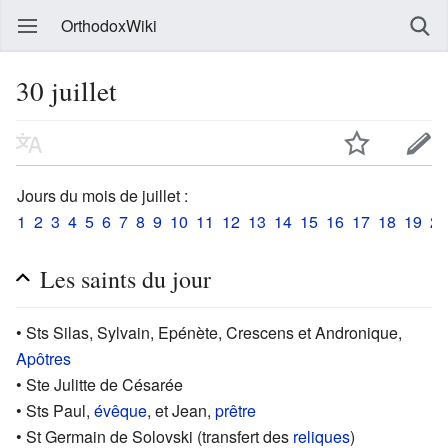
OrthodoxWiki
30 juillet
Jours du mois de juillet :
1
2
3
4
5
6
7
8
9
10
11
12
13
14
15
16
17
18
19
20
Les saints du jour
• Sts Silas, Sylvain, Epénète, Crescens et Andronique,
Apôtres
• Ste Julitte de Césarée
• Sts Paul,
évêque
, et Jean,
prêtre
• St Germain de Solovski (transfert des
reliques
)