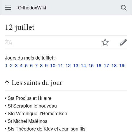
OrthodoxWiki
12 juillet
Jours du mois de juillet :
1
2
3
4
5
6
7
8
9
10
11
12
13
14
15
16
17
18
19
20
Les saints du jour
• Sts Proclus et Hilaire
• St Sérapion le nouveau
• Ste Véronique, l'Hémoroïsse
• St Michel Maléinos
• Sts Théodore de Kiev et Jean son fils