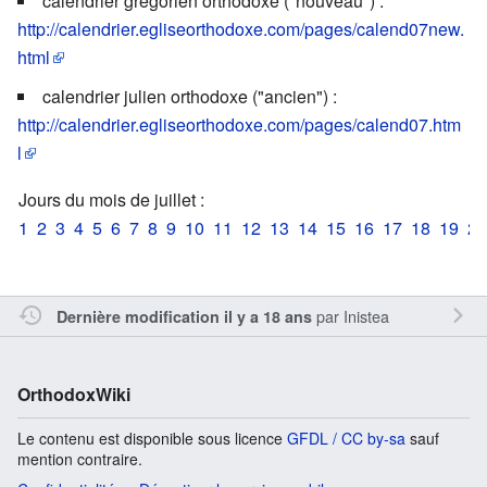
calendrier grégorien orthodoxe ("nouveau") :
http://calendrier.egliseorthodoxe.com/pages/calend07new.
html
calendrier julien orthodoxe ("ancien") :
http://calendrier.egliseorthodoxe.com/pages/calend07.htm
l
Jours du mois de juillet :
1
2
3
4
5
6
7
8
9
10
11
12
13
14
15
16
17
18
19
20
par
Inistea
Dernière modification il y a 18 ans
OrthodoxWiki
Le contenu est disponible sous licence
GFDL / CC by-sa
sauf
mention contraire.