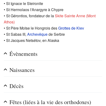
• St Ignace le Steironite
• St Hermolaos l'Anargyre à Chypre
• St Gérontios, fondateur de la
Skite Sainte Anne (Mont
Athos)
• St Père Moïse le Hongrois des
Grottes de Kiev
• St Sabas III,
Archevêque
de Serbie
• St Jacques Netsétov, en Alaska
Évènements
Naissances
Décès
Fêtes (liées à la vie des orthodoxes)