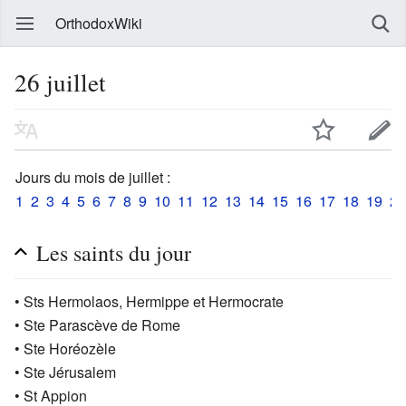
OrthodoxWiki
26 juillet
Jours du mois de juillet :
1
2
3
4
5
6
7
8
9
10
11
12
13
14
15
16
17
18
19
20
Les saints du jour
• Sts Hermolaos, Hermippe et Hermocrate
• Ste Parascève de Rome
• Ste Horéozèle
• Ste Jérusalem
• St Appion