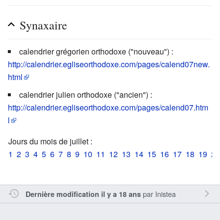
Synaxaire
calendrier grégorien orthodoxe ("nouveau") :
http://calendrier.egliseorthodoxe.com/pages/calend07new.
html
calendrier julien orthodoxe ("ancien") :
http://calendrier.egliseorthodoxe.com/pages/calend07.htm
l
Jours du mois de juillet :
1
2
3
4
5
6
7
8
9
10
11
12
13
14
15
16
17
18
19
20
par
Inistea
Dernière modification il y a 18 ans