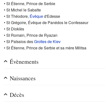
• St Étienne, Prince de Serbie
• St Michel le Sabaïte
• St Théodore,
Évêque
d'Edesse
• St Grégoire, Évêque de Panédos le Confesseur
• St Dioklès
• St Romain, Prince de Ryazan
• St Païssios des
Grottes de Kiev
• St Étienne, Prince de Serbie et sa mère Militsa
Évènements
Naissances
Décès