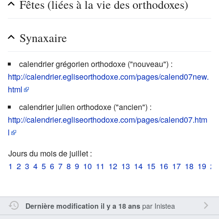
Fêtes (liées à la vie des orthodoxes)
Synaxaire
calendrier grégorien orthodoxe ("nouveau") :
http://calendrier.egliseorthodoxe.com/pages/calend07new.
html
calendrier julien orthodoxe ("ancien") :
http://calendrier.egliseorthodoxe.com/pages/calend07.htm
l
Jours du mois de juillet :
1
2
3
4
5
6
7
8
9
10
11
12
13
14
15
16
17
18
19
20
par
Inistea
Dernière modification il y a 18 ans