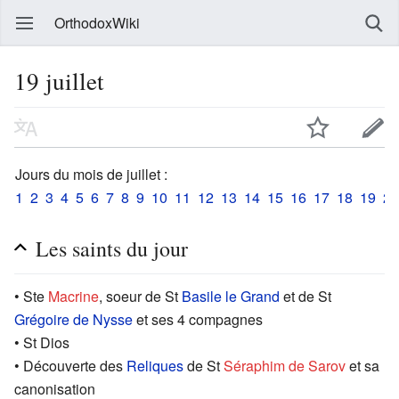
OrthodoxWiki
19 juillet
Jours du mois de juillet :
1
2
3
4
5
6
7
8
9
10
11
12
13
14
15
16
17
18
19
20
Les saints du jour
• Ste
Macrine
, soeur de St
Basile le Grand
et de St
Grégoire de Nysse
et ses 4 compagnes
• St Dios
• Découverte des
Reliques
de St
Séraphim de Sarov
et sa
canonisation