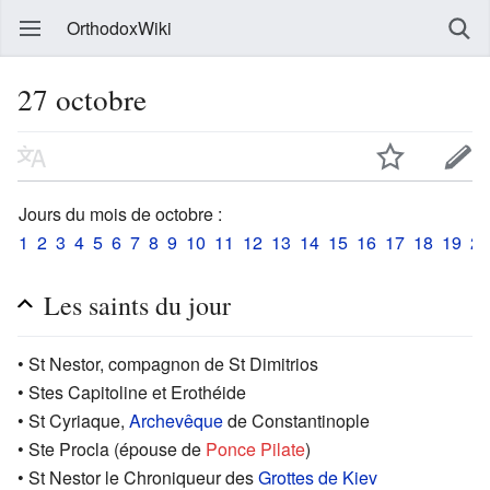
OrthodoxWiki
27 octobre
Jours du mois de octobre :
1
2
3
4
5
6
7
8
9
10
11
12
13
14
15
16
17
18
19
20
Les saints du jour
• St Nestor, compagnon de St Dimitrios
• Stes Capitoline et Erothéide
• St Cyriaque,
Archevêque
de Constantinople
• Ste Procla (épouse de
Ponce Pilate
)
• St Nestor le Chroniqueur des
Grottes de Kiev