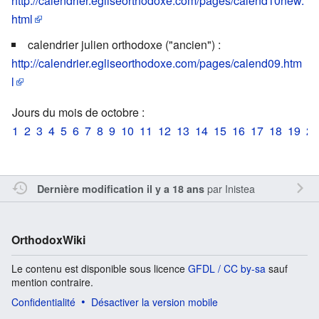
http://calendrier.egliseorthodoxe.com/pages/calend10new.
html
calendrier julien orthodoxe ("ancien") :
http://calendrier.egliseorthodoxe.com/pages/calend09.htm
l
Jours du mois de octobre :
1
2
3
4
5
6
7
8
9
10
11
12
13
14
15
16
17
18
19
20
par
Inistea
Dernière modification il y a 18 ans
OrthodoxWiki
Le contenu est disponible sous licence
GFDL / CC by-sa
sauf
mention contraire.
Confidentialité
Désactiver la version mobile