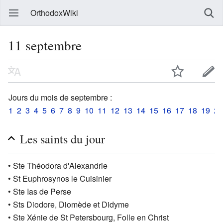
OrthodoxWiki
11 septembre
Jours du mois de septembre :
1
2
3
4
5
6
7
8
9
10
11
12
13
14
15
16
17
18
19
20
Les saints du jour
• Ste Théodora d'Alexandrie
• St Euphrosynos le Cuisinier
• Ste Ias de Perse
• Sts Diodore, Diomède et Didyme
• Ste Xénie de St Petersbourg, Folle en Christ