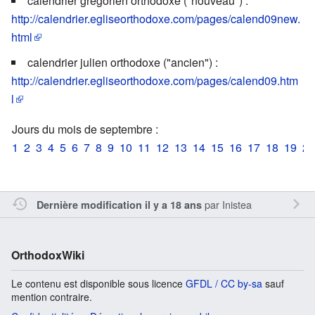
calendrier grégorien orthodoxe ("nouveau") :
http://calendrier.egliseorthodoxe.com/pages/calend09new.
html
calendrier julien orthodoxe ("ancien") :
http://calendrier.egliseorthodoxe.com/pages/calend09.htm
l
Jours du mois de septembre :
1
2
3
4
5
6
7
8
9
10
11
12
13
14
15
16
17
18
19
20
par
Inistea
Dernière modification il y a 18 ans
OrthodoxWiki
Le contenu est disponible sous licence
GFDL / CC by-sa
sauf
mention contraire.