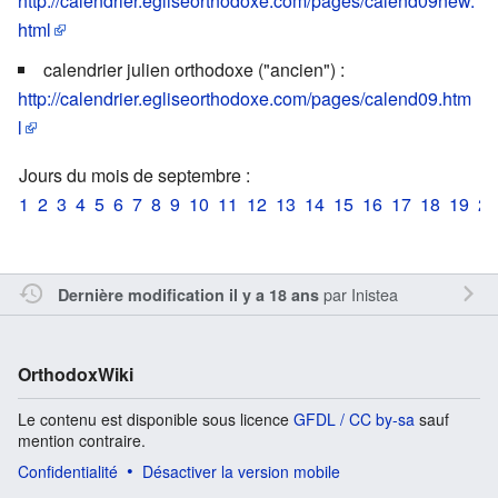
http://calendrier.egliseorthodoxe.com/pages/calend09new.
html
calendrier julien orthodoxe ("ancien") :
http://calendrier.egliseorthodoxe.com/pages/calend09.htm
l
Jours du mois de septembre :
1
2
3
4
5
6
7
8
9
10
11
12
13
14
15
16
17
18
19
20
par
Inistea
Dernière modification il y a 18 ans
OrthodoxWiki
Le contenu est disponible sous licence
GFDL / CC by-sa
sauf
mention contraire.
Confidentialité
Désactiver la version mobile