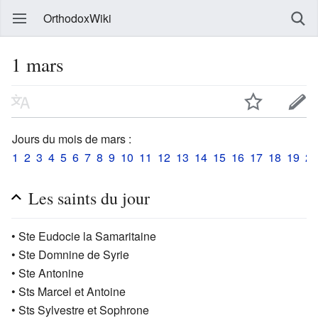
OrthodoxWiki
1 mars
Jours du mois de mars :
1
2
3
4
5
6
7
8
9
10
11
12
13
14
15
16
17
18
19
20
Les saints du jour
• Ste Eudocie la Samaritaine
• Ste Domnine de Syrie
• Ste Antonine
• Sts Marcel et Antoine
• Sts Sylvestre et Sophrone