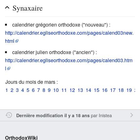
Synaxaire
calendrier grégorien orthodoxe ("nouveau") :
http://calendrier.egliseorthodoxe.com/pages/calend03new.
html
calendrier julien orthodoxe ("ancien") :
http://calendrier.egliseorthodoxe.com/pages/calend03.htm
l
Jours du mois de mars :
1
2
3
4
5
6
7
8
9
10
11
12
13
14
15
16
17
18
19
20
par
Inistea
Dernière modification il y a 18 ans
OrthodoxWiki