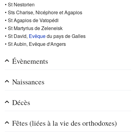
• St Nestorien
• Sts Charise, Nicéphore et Agapios
• St Agapios de Vatopédi
• St Martyrius de Zeleneisk
• St David,
Evêque
du pays de Galles
• St Aubin, Evêque d'Angers
Évènements
Naissances
Décès
Fêtes (liées à la vie des orthodoxes)