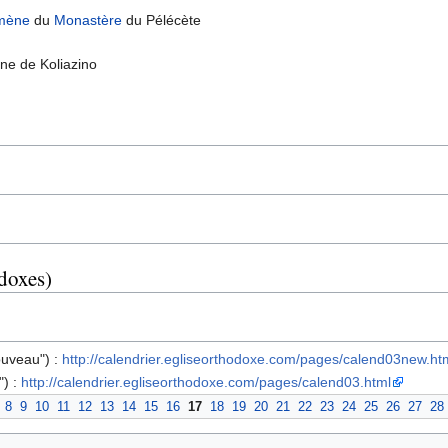
mène
du
Monastère
du Pélécète
ne de Koliazino
odoxes)
ouveau") :
http://calendrier.egliseorthodoxe.com/pages/calend03new.ht
") :
http://calendrier.egliseorthodoxe.com/pages/calend03.html
8
9
10
11
12
13
14
15
16
17
18
19
20
21
22
23
24
25
26
27
28