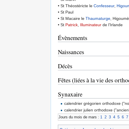
• St Théostéricte le
Confesseur
,
Higou
• St Paul
• St Macaire le
Thaumaturge
, Higoumè
• St
Patrick
,
Illuminateur
de l'Irlande
Évènements
Naissances
Décès
Fêtes (liées à la vie des orth
Synaxaire
calendrier grégorien orthodoxe ("n
calendrier julien orthodoxe ("ancien
Jours du mois de mars :
1
2
3
4
5
6
7