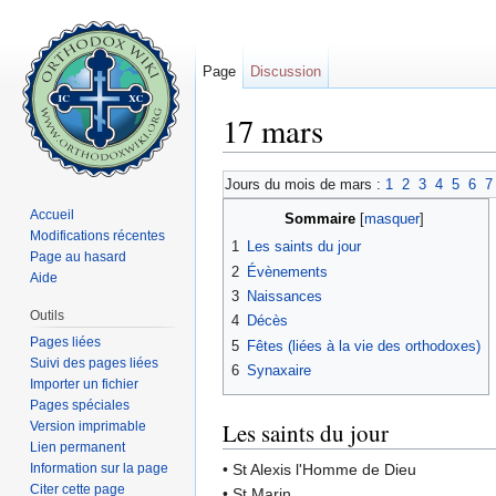
Page
Discussion
17 mars
Aller à :
navigation
,
rechercher
Jours du mois de mars :
1
2
3
4
5
6
7
Accueil
Sommaire
[
masquer
]
Modifications récentes
1
Les saints du jour
Page au hasard
2
Évènements
Aide
3
Naissances
Outils
4
Décès
Pages liées
5
Fêtes (liées à la vie des orthodoxes)
Suivi des pages liées
6
Synaxaire
Importer un fichier
Pages spéciales
Les saints du jour
Version imprimable
Lien permanent
Information sur la page
• St Alexis l'Homme de Dieu
Citer cette page
• St Marin