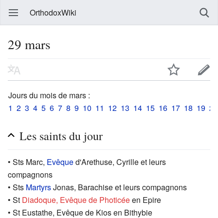
OrthodoxWiki
29 mars
Jours du mois de mars :
1
2
3
4
5
6
7
8
9
10
11
12
13
14
15
16
17
18
19
20
Les saints du jour
• Sts Marc,
Evêque
d'Arethuse, Cyrille et leurs
compagnons
• Sts
Martyrs
Jonas, Barachise et leurs compagnons
• St
Diadoque, Evêque de Photicée
en Epire
• St Eustathe, Evêque de Kios en Bithybie