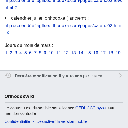
http://calendrier.egliseorthodoxe.com/pages/calend03new.
html
calendrier julien orthodoxe ("ancien") :
http://calendrier.egliseorthodoxe.com/pages/calend03.htm
l
Jours du mois de mars :
1
2
3
4
5
6
7
8
9
10
11
12
13
14
15
16
17
18
19
20
par
Inistea
Dernière modification il y a 18 ans
OrthodoxWiki
Le contenu est disponible sous licence
GFDL / CC by-sa
sauf
mention contraire.
Confidentialité
Désactiver la version mobile