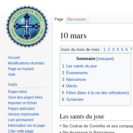
Page
Discussion
10 mars
Aller à :
navigation
,
rechercher
Jours du mois de mars :
1
2
3
4
5
6
7
Accueil
Sommaire
[
masquer
]
Modifications récentes
1
Les saints du jour
Page au hasard
2
Évènements
Aide
3
Naissances
Outils
4
Décès
Pages liées
5
Fêtes (liées à la vie des orthodoxes)
Suivi des pages liées
6
Synaxaire
Importer un fichier
Pages spéciales
Les saints du jour
Version imprimable
Lien permanent
Information sur la page
• Sts Codrat de Corinthe et ses comp
Citer cette page
• Ste Anastasie la Patricienne