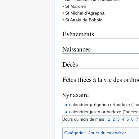
• St Marcien
• St Michel d'Agrapha
• St Attale de Bobbio
Évènements
Naissances
Décès
Fêtes (liées à la vie des orth
Synaxaire
calendrier grégorien orthodoxe ("n
calendrier julien orthodoxe ("ancien
Jours du mois de mars :
1
2
3
4
5
6
7
Catégorie
:
Jours du calendrier