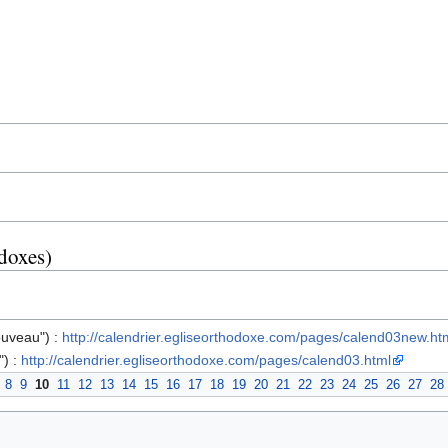
odoxes)
ouveau") :
http://calendrier.egliseorthodoxe.com/pages/calend03new.ht
") :
http://calendrier.egliseorthodoxe.com/pages/calend03.html
8
9
10
11
12
13
14
15
16
17
18
19
20
21
22
23
24
25
26
27
28