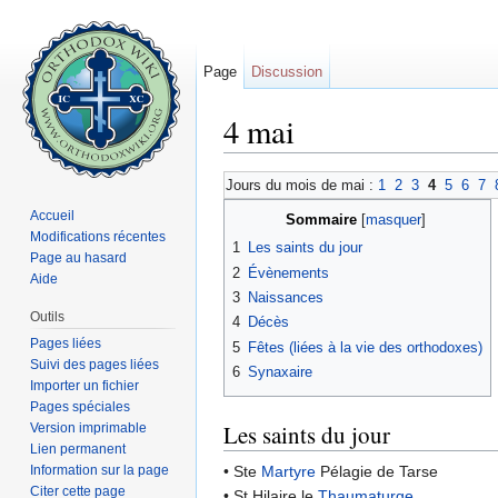
Page
Discussion
4 mai
Aller à :
navigation
,
rechercher
Jours du mois de mai :
1
2
3
4
5
6
7
Accueil
Sommaire
[
masquer
]
Modifications récentes
1
Les saints du jour
Page au hasard
2
Évènements
Aide
3
Naissances
Outils
4
Décès
Pages liées
5
Fêtes (liées à la vie des orthodoxes)
Suivi des pages liées
6
Synaxaire
Importer un fichier
Pages spéciales
Les saints du jour
Version imprimable
Lien permanent
Information sur la page
• Ste
Martyre
Pélagie de Tarse
Citer cette page
• St Hilaire le
Thaumaturge