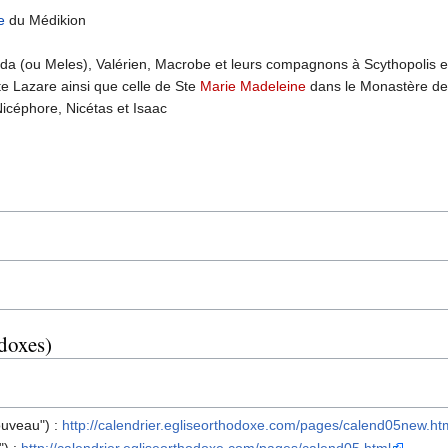
e
du Médikion
lda (ou Meles), Valérien, Macrobe et leurs compagnons à Scythopolis e
te Lazare ainsi que celle de Ste
Marie Madeleine
dans le Monastère de
 Nicéphore, Nicétas et Isaac
odoxes)
ouveau") :
http://calendrier.egliseorthodoxe.com/pages/calend05new.ht