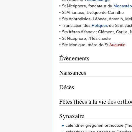
• St Nicéphore, fondateur du
Monastèr
• St Athanase, Evêque de Corinthe
• Sts Aphrodisios, Léonce, Antonin, Me
• Translation des
Reliques
du St et Jus
• Sts frères Alfanov : Clément, Cyrille,
• St Nicéphore, l'Hésichaste
• Ste Monique, mère de St
Augustin
Évènements
Naissances
Décès
Fêtes (liées à la vie des orth
Synaxaire
calendrier grégorien orthodoxe ("n