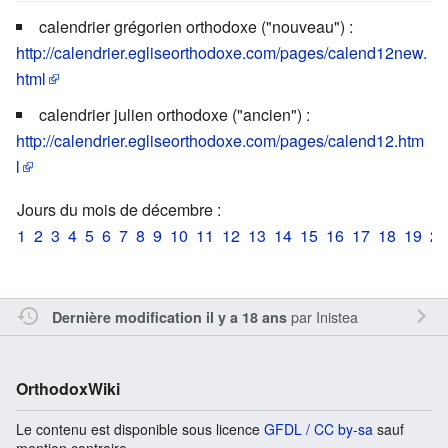
calendrier grégorien orthodoxe ("nouveau") :
http://calendrier.egliseorthodoxe.com/pages/calend12new.
html
calendrier julien orthodoxe ("ancien") :
http://calendrier.egliseorthodoxe.com/pages/calend12.htm
l
Jours du mois de décembre :
1
2
3
4
5
6
7
8
9
10
11
12
13
14
15
16
17
18
19
20
par
Inistea
Dernière modification il y a 18 ans
OrthodoxWiki
Le contenu est disponible sous licence
GFDL / CC by-sa
sauf
mention contraire.