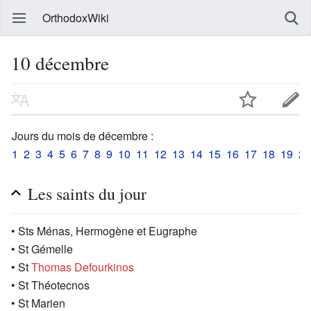
OrthodoxWiki
10 décembre
Jours du mois de décembre :
1
2
3
4
5
6
7
8
9
10
11
12
13
14
15
16
17
18
19
20
Les saints du jour
• Sts Ménas, Hermogène et Eugraphe
• St Gémelle
• St
Thomas Defourkinos
• St Théotecnos
• St Marien