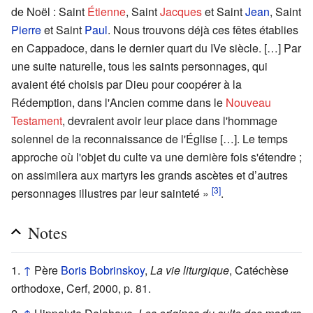
de Noël : Saint
Étienne
, Saint
Jacques
et Saint
Jean
, Saint
Pierre
et Saint
Paul
. Nous trouvons déjà ces fêtes établies
en Cappadoce, dans le dernier quart du IVe siècle. […] Par
une suite naturelle, tous les saints personnages, qui
avaient été choisis par Dieu pour coopérer à la
Rédemption, dans l'Ancien comme dans le
Nouveau
Testament
, devraient avoir leur place dans l'hommage
solennel de la reconnaissance de l'Église […]. Le temps
approche où l'objet du culte va une dernière fois s'étendre ;
on assimilera aux martyrs les grands ascètes et d’autres
[3]
personnages illustres par leur sainteté »
.
Notes
↑
Père
Boris Bobrinskoy
,
La vie liturgique
, Catéchèse
orthodoxe, Cerf, 2000, p. 81.