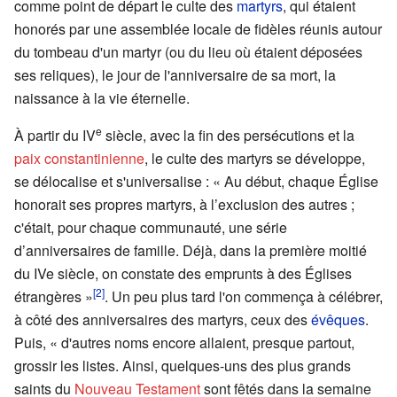
comme point de départ le culte des
martyrs
, qui étaient
honorés par une assemblée locale de fidèles réunis autour
du tombeau d'un martyr (ou du lieu où étaient déposées
ses reliques), le jour de l'anniversaire de sa mort, la
naissance à la vie éternelle.
e
À partir du IV
siècle, avec la fin des persécutions et la
paix constantinienne
, le culte des martyrs se développe,
se délocalise et s'universalise : « Au début, chaque Église
honorait ses propres martyrs, à l’exclusion des autres ;
c'était, pour chaque communauté, une série
d’anniversaires de famille. Déjà, dans la première moitié
du IVe siècle, on constate des emprunts à des Églises
[2]
étrangères »
. Un peu plus tard l'on commença à célébrer,
à côté des anniversaires des martyrs, ceux des
évêques
.
Puis, « d'autres noms encore allaient, presque partout,
grossir les listes. Ainsi, quelques-uns des plus grands
saints du
Nouveau Testament
sont fêtés dans la semaine