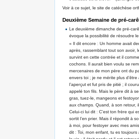
Voir à ce sujet, le site de catéchèse o
Deuxième Semaine de pré-car
Le deuxième dimanche de pré-carêm
évoque la possibilité de résoudre le 
« Il dit encore : Un homme avait deu
après, rassemblant tout son avoir, l
survint en cette contrée et il comme
cochons. Il aurait bien voulu se re
mercenaires de mon père ont du pain 
envers toi ; je ne mérite plus d’être
l’aperçut et fut pris de pitié ; il co
appelé ton fils. Mais le père dit à 
gras, tuez-le, mangeons et festoyons, 
aux champs. Quand, à son retour, il 
Celui-ci lui dit : C’est ton frère qui
sortit l’en prier. Mais il répondit 
à moi, pour festoyer avec mes amis ; 
dit : Toi, mon enfant, tu es toujours 
la vie ; il était perdu et il est retr