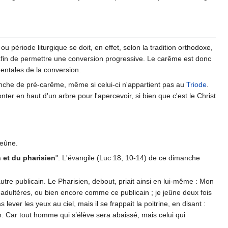
u période liturgique se doit, en effet, selon la tradition orthodoxe,
afin de permettre une conversion progressive. Le carême est donc
entales de la conversion.
che de pré-carême, même si celui-ci n'appartient pas au
Triode
.
er en haut d'un arbre pour l'apercevoir, si bien que c'est le Christ
jeûne.
 et du pharisien
". L'évangile (Luc 18, 10-14) de ce dimanche
utre publicain. Le Pharisien, debout, priait ainsi en lui-même : Mon
 adultères, ou bien encore comme ce publicain ; je jeûne deux fois
ever les yeux au ciel, mais il se frappait la poitrine, en disant :
non. Car tout homme qui s’élève sera abaissé, mais celui qui