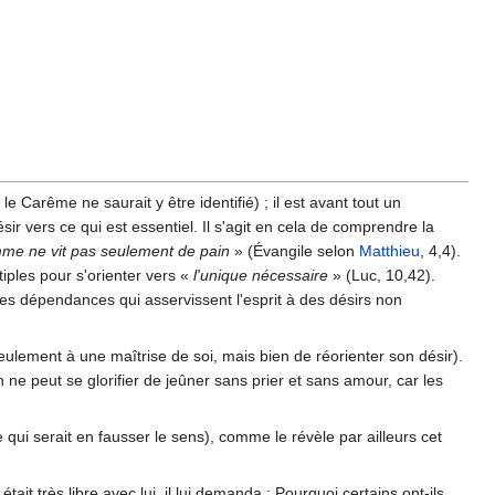
 Carême ne saurait y être identifié) ; il est avant tout un
désir vers ce qui est essentiel. Il s'agit en cela de comprendre la
me ne vit pas seulement de pain
» (Évangile selon
Matthieu
, 4,4).
tiples pour s'orienter vers «
l'unique nécessaire
» (Luc, 10,42).
es dépendances qui asservissent l'esprit à des désirs non
 seulement à une maîtrise de soi, mais bien de réorienter son désir).
n ne peut se glorifier de jeûner sans prier et sans amour, car les
ui serait en fausser le sens), comme le révèle par ailleurs cet
ait très libre avec lui, il lui demanda : Pourquoi certains ont-ils