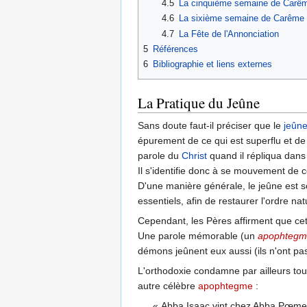
4.5
La cinquième semaine de Carê
4.6
La sixième semaine de Carême
4.7
La Fête de l'Annonciation
5
Références
6
Bibliographie et liens externes
La Pratique du Jeûne
Sans doute faut-il préciser que le
jeûn
épurement de ce qui est superflu et de
parole du
Christ
quand il répliqua dans
Il s'identifie donc à se mouvement de 
D'une manière générale, le jeûne est so
essentiels, afin de restaurer l'ordre nat
Cependant, les Pères affirment que cet e
Une parole mémorable (un
apophtegm
démons jeûnent eux aussi (ils n'ont p
L'orthodoxie condamne par ailleurs tou
autre célèbre
apophtegme
:
« Abba Isaac vint chez Abba Pœmen. I