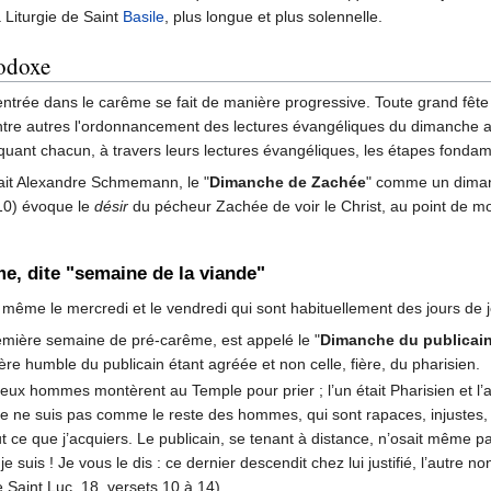
 Liturgie de Saint
Basile
, plus longue et plus solennelle.
hodoxe
'entrée dans le carême se fait de manière progressive. Toute grand fête o
 entre autres l'ordonnancement des lectures évangéliques du dimanche 
uant chacun, à travers leurs lectures évangéliques, les étapes fondam
fait Alexandre Schmemann, le "
Dimanche de Zachée
" comme un diman
10) évoque le
désir
du pécheur Zachée de voir le Christ, au point de mont
e, dite "semaine de la viande"
 même le mercredi et le vendredi qui sont habituellement des jours de 
emière semaine de pré-carême, est appelé le "
Dimanche du publicain
rière humble du publicain étant agréée et non celle, fière, du pharisien.
Deux hommes montèrent au Temple pour prier ; l’un était Pharisien et l’a
je ne suis pas comme le reste des hommes, qui sont rapaces, injustes,
 ce que j’acquiers. Le publicain, se tenant à distance, n’osait même pas l
e suis ! Je vous le dis : ce dernier descendit chez lui justifié, l’autre 
 Saint Luc, 18, versets 10 à 14).