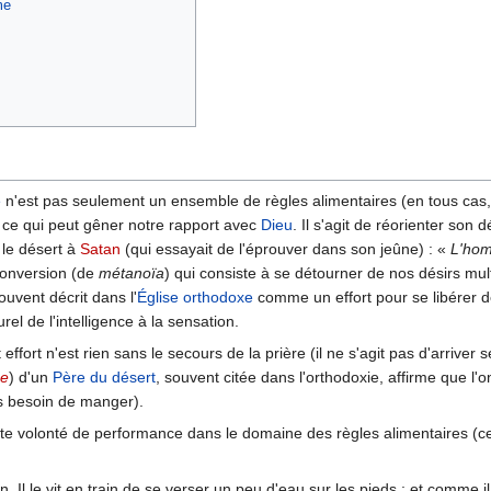
me
e
n'est pas seulement un ensemble de règles alimentaires (en tous cas, le
 ce qui peut gêner notre rapport avec
Dieu
. Il s'agit de réorienter son 
 le désert à
Satan
(qui essayait de l'éprouver dans son jeûne) : «
L'hom
conversion (de
métanoïa
) qui consiste à se détourner de nos désirs mul
uvent décrit dans l'
Église orthodoxe
comme un effort pour se libérer d
urel de l'intelligence à la sensation.
ffort n'est rien sans le secours de la prière (il ne s'agit pas d'arriver
e
) d'un
Père du désert
, souvent citée dans l'orthodoxie, affirme que l'o
as besoin de manger).
te volonté de performance dans le domaine des règles alimentaires (ce q
l le vit en train de se verser un peu d'eau sur les pieds ; et comme il ét