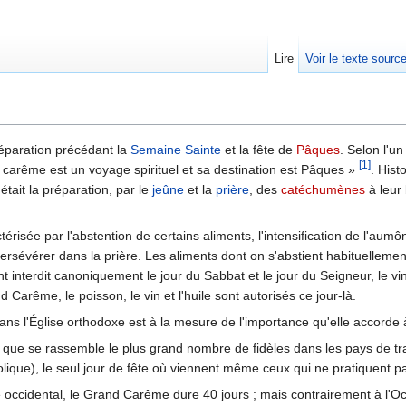
Lire
Voir le texte sourc
réparation précédant la
Semaine Sainte
et la fête de
Pâques
. Selon l'u
[1]
le carême est un voyage spirituel et sa destination est Pâques »
. Hist
ait la préparation, par le
jeûne
et la
prière
, des
catéchumènes
à leur 
sée par l'abstention de certains aliments, l'intensification de l'aumône
rsévérer dans la prière. Les aliments dont on s'abstient habituellement son
 interdit canoniquement le jour du Sabbat et le jour du Seigneur, le vin
 Carême, le poisson, le vin et l'huile sont autorisés ce jour-là.
ans l'Église orthodoxe est à la mesure de l'importance qu'elle accorde
s que se rassemble le plus grand nombre de fidèles dans les pays de tra
olique), le seul jour de fête où viennent même ceux qui ne pratiquent p
 occidental, le Grand Carême dure 40 jours ; mais contrairement à l'O