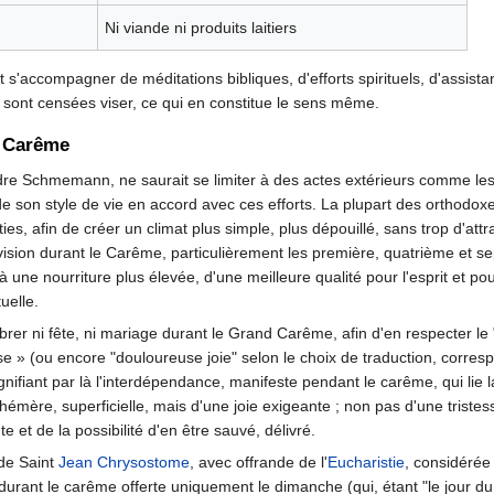
Ni viande ni produits laitiers
s'accompagner de méditations bibliques, d'efforts spirituels, d'assistanc
sont censées viser, ce qui en constitue le sens même.
e Carême
e Schmemann, ne saurait se limiter à des actes extérieurs comme les r
e son style de vie en accord avec ces efforts. La plupart des orthodo
ies, afin de créer un climat plus simple, plus dépouillé, sans trop d'att
vision durant le Carême, particulièrement les première, quatrième et se
 à une nourriture plus élevée, d'une meilleure qualité pour l'esprit et po
uelle.
ébrer ni fête, ni mariage durant le Grand Carême, afin d'en respecter l
esse » (ou encore "douloureuse joie" selon le choix de traduction, corre
signifiant par là l'interdépendance, manifeste pendant le carême, qui lie l
éphémère, superficielle, mais d'une joie exigeante ; non pas d'une trist
 et de la possibilité d'en être sauvé, délivré.
 de Saint
Jean Chrysostome
, avec offrande de l'
Eucharistie
, considérée
rant le carême offerte uniquement le dimanche (qui, étant "le jour du 