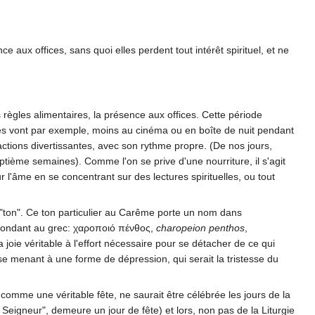
e aux offices, sans quoi elles perdent tout intérêt spirituel, et ne
ègles alimentaires, la présence aux offices. Cette période
xes vont par exemple, moins au cinéma ou en boîte de nuit pendant
ractions divertissantes, avec son rythme propre. (De nos jours,
ptième semaines). Comme l'on se prive d'une nourriture, il s'agit
ur l'âme en se concentrant sur des lectures spirituelles, ou tout
e "ton". Ce ton particulier au Carême porte un nom dans
spondant au grec:
χαροποιό πένθος
,
charopeion penthos
,
a joie véritable à l'effort nécessaire pour se détacher de ce qui
esse menant à une forme de dépression, qui serait la tristesse du
 comme une véritable fête, ne saurait être célébrée les jours de la
Seigneur", demeure un jour de fête) et lors, non pas de la Liturgie