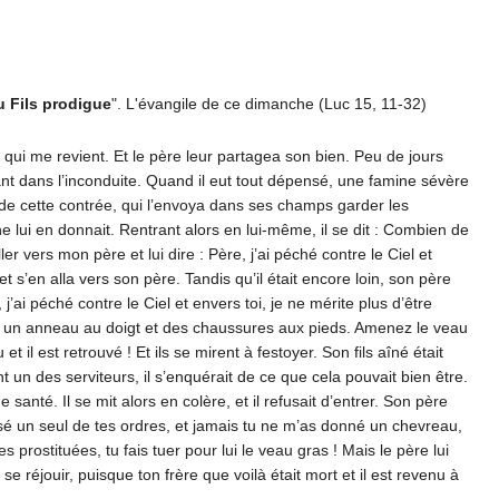
 Fils prodigue
". L'évangile de ce dimanche (Luc 15, 11-32)
e qui me revient. Et le père leur partagea son bien. Peu de jours
ivant dans l’inconduite. Quand il eut tout dépensé, une famine sévère
ts de cette contrée, qui l’envoya dans ses champs garder les
 lui en donnait. Rentrant alors en lui-même, il se dit : Combien de
r vers mon père et lui dire : Père, j’ai péché contre le Ciel et
et s’en alla vers son père. Tandis qu’il était encore loin, son père
, j’ai péché contre le Ciel et envers toi, je ne mérite plus d’être
ez-lui un anneau au doigt et des chaussures aux pieds. Amenez le veau
et il est retrouvé ! Et ils se mirent à festoyer. Son fils aîné était
 un des serviteurs, il s’enquérait de ce que cela pouvait bien être.
e santé. Il se mit alors en colère, et il refusait d’entrer. Son père
ressé un seul de tes ordres, et jamais tu ne m’as donné un chevreau,
s prostituées, tu fais tuer pour lui le veau gras ! Mais le père lui
t se réjouir, puisque ton frère que voilà était mort et il est revenu à