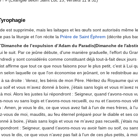
Tyrophagie
ande est supprimée, mais les laitages et les œufs sont autorisés même le
pas la liturgie et l'on récite la
Prière de Saint Éphrem
(décrite plus ba
"
Dimanche de l’expulsion d’Adam du Paradis|Dimanche de l'abst
 qui le suit. Par ce jeûne débute, d'une manière graduelle, l'effort du 
vendredi y sont considérés comme constituant déjà tout-à-fait deux jour
rist affirme que tout ce que nous faisons pour le plus petit, c'est à Lu
ion selon laquelle ce que l'on économise en jeûnant, on le redistribue a
nt à sa droite : Venez, les bénis de mon Père. Héritez du Royaume qui v
soif et vous m’avez donné à boire, j’étais sans logis et vous m’avez recu
 à moi. Alors les justes lui répondront : Seigneur, quand t’avons-nous 
-nous vu sans logis et t’avons-nous recueilli, ou nu et t’avons-nous 
 : Amen, je vous le dis, ce que vous avez fait à l’un de mes frères, à l’un 
z-vous de moi, maudits, au feu éternel préparé pour le diable et ses c
onné à boire, j’étais sans logis et vous ne m’avez pas recueilli, j’étais 
répondront : Seigneur, quand t’avons-nous vu avoir faim ou soif, ou sans
e vous le dis, ce que vous n’avez pas fait à l’un de ces plus petits, à mo