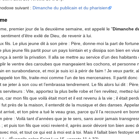
rthodoxe suivant :
Dimanche du publicain et du pharisien
ême
e, premier jour de la deuxième semaine, est appelé le "
Dimanche du
sentiment d'être exilé de Dieu, de revenir à lui.
x fils. Le plus jeune dit à son père : Père, donne-moi la part de fortun
e plus jeune fils partit pour un pays lointain et y dissipa son bien en v
nça à sentir la privation. Il alla se mettre au service d’un des habitan
mplir le ventre des caroubes que mangeaient les cochons, et personne ne
en surabondance, et moi je suis ici à périr de faim ! Je veux partir, alle
 appelé ton fils, traite-moi comme l’un de tes mercenaires. Il partit donc 
urut se jeter à son cou et l’embrassa tendrement. Le fils alors lui dit : Père
ses serviteurs : Vite, apportez la plus belle robe et l’en revêtez, mett
car mon fils que voilà était mort et il est revenu à la vie ; il était perdu 
fut près de la maison, il entendit de la musique et des danses. Appelant
 est arrivé, et ton père a tué le veau gras, parce qu’il l’a recouvré en bonn
à son père : Voilà tant d’années que je te sers, sans avoir jamais transg
et puis ton fils que voici revient-il, après avoir dévoré ton bien avec de
avec moi, et tout ce qui est à moi est à toi. Mais il fallait bien festoyer e
ouvé ! » (Évangile selon Saint Luc 15, versets 11 à 32)