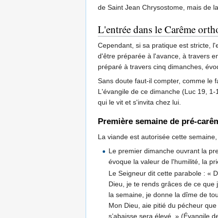
de Saint Jean Chrysostome, mais de la
L'entrée dans le Carême ort
Cependant, si sa pratique est stricte, l
d'être préparée à l'avance, à travers
préparé à travers cinq dimanches, évoq
Sans doute faut-il compter, comme le 
L'évangile de ce dimanche (Luc 19, 1-
qui le vit et s'invita chez lui.
Première semaine de pré-carêm
La viande est autorisée cette semaine,
Le premier dimanche ouvrant la pr
évoque la valeur de l'humilité, la p
Le Seigneur dit cette parabole : « 
Dieu, je te rends grâces de ce que 
la semaine, je donne la dîme de tout
Mon Dieu, aie pitié du pécheur que j
s’abaisse sera élevé. » (Évangile de