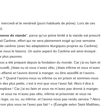
 mercredi et le vendredi (jours habituels de jeûne). Lors de ces
s).
inence de viande
", parce qu'un jeûne limité à la viande est prescrit
Grand Carême, effort qui ne sera pleinement exigé qu'une semaine
s de carême (avec les adaptations liturgiques propres au Carême).
i que nous le faisons. Un autre aspect du Carême est ainsi évoqué :
ux plus pauvres.
ous a été préparé depuis la fondation du monde. Car j’ai eu faim et
eilli, j’étais nu et vous n’avez vêtu, j’étais infirme et vous m’avez
vu affamé et t’avons donné à manger, ou être assoiffé et t’avons-
vêtu ? Quand t’avons-nous vu infirme ou en prison et sommes-nous
des plus petits, c’est à moi que vous l’avez fait. Alors il dira à
omplices ! Car j’ai eu faim et vous ne m’avez pas donné à manger,
nu et vous ne m’avez pas vêtu, infirme et prisonnier et vous ne
 logis, ou nu, ou infirme, et t’avons-nous pas rendu service ? Alors
i non plus vous ne l’avez pas fait ! » (Évangile selon Saint Matthieu,