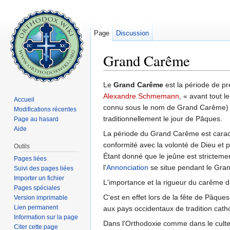
Page
Discussion
Grand Carême
Aller à :
navigation
,
rechercher
Le
Grand Carême
est la période de p
Alexandre Schmemann
, « avant tout 
Accueil
connu sous le nom de Grand Carême) ét
Modifications récentes
traditionnellement le jour de Pâques.
Page au hasard
Aide
La période du Grand Carême est caractéri
conformité avec la volonté de Dieu et pe
Outils
Étant donné que le jeûne est strictement
Pages liées
l'
Annonciation
se situe pendant le Grand
Suivi des pages liées
Importer un fichier
L'importance et la rigueur du carême d
Pages spéciales
C'est en effet lors de la fête de Pâque
Version imprimable
Lien permanent
aux pays occidentaux de tradition cath
Information sur la page
Dans l'Orthodoxie comme dans le culte
Citer cette page