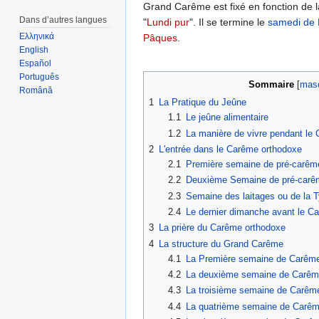
Grand Carême est fixé en fonction de 
Dans d’autres langues
"
Lundi pur
". Il se termine le
samedi de 
Ελληνικά
Pâques
.
English
Español
Português
Sommaire
[
mas
Română
1
La Pratique du Jeûne
1.1
Le jeûne alimentaire
1.2
La manière de vivre pendant le
2
L'entrée dans le Carême orthodoxe
2.1
Première semaine de pré-carême
2.2
Deuxième Semaine de pré-carê
2.3
Semaine des laitages ou de la 
2.4
Le dernier dimanche avant le C
3
La prière du Carême orthodoxe
4
La structure du Grand Carême
4.1
La Première semaine de Carêm
4.2
La deuxième semaine de Carêm
4.3
La troisième semaine de Carêm
4.4
La quatrième semaine de Carê