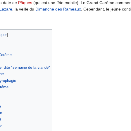
la date de
Pâques
(qui est une fête mobile). Le Grand Carême commence
Lazare
, la veille du
Dimanche des Rameaux
. Cependant, le jeûne cont
quer
]
 Carême
, dite "semaine de la viande"
me
Tyrophagie
arême
e
e
e
me