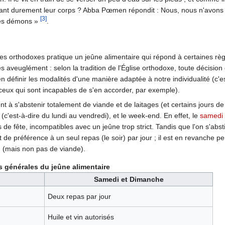
itant durement leur corps ? Abba Pœmen répondit : Nous, nous n'avons pas
[3]
des démons »
.
s orthodoxes pratique un jeûne alimentaire qui répond à certaines rè
 aveuglément : selon la tradition de l'Église orthodoxe, toute décision 
n définir les modalités d'une manière adaptée à notre individualité (c
ux qui sont incapables de s'en accorder, par exemple).
t à s'abstenir totalement de viande et de laitages (et certains jours de
'est-à-dire du lundi au vendredi), et le week-end. En effet, le
samedi
 de fête, incompatibles avec un jeûne trop strict. Tandis que l'on s'ab
ant de préférence à un seul repas (le soir) par jour ; il est en revanc
n (mais non pas de viande).
s générales du jeûne alimentaire
Samedi et Dimanche
Deux repas par jour
Huile et vin autorisés