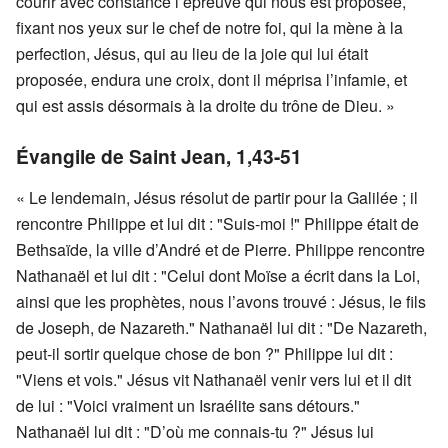
courir avec constance l’épreuve qui nous est proposée,
fixant nos yeux sur le chef de notre foi, qui la mène à la
perfection, Jésus, qui au lieu de la joie qui lui était
proposée, endura une croix, dont il méprisa l’infamie, et
qui est assis désormais à la droite du trône de Dieu. »
Évangile de Saint Jean,
1
,43-51
« Le lendemain, Jésus résolut de partir pour la Galilée ; il
rencontre Philippe et lui dit : "Suis-moi !" Philippe était de
Bethsaïde, la ville d’André et de Pierre. Philippe rencontre
Nathanaël et lui dit : "Celui dont Moïse a écrit dans la Loi,
ainsi que les prophètes, nous l’avons trouvé : Jésus, le fils
de Joseph, de Nazareth." Nathanaël lui dit : "De Nazareth,
peut-il sortir quelque chose de bon ?" Philippe lui dit :
"Viens et vois." Jésus vit Nathanaël venir vers lui et il dit
de lui : "Voici vraiment un Israélite sans détours."
Nathanaël lui dit : "D’où me connais-tu ?" Jésus lui