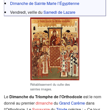
Dimanche de Sainte Marie l’Égyptienne
Vendredi, veille du
Samedi de Lazare
Rétablissement du culte des
saintes images.
Le
Dimanche du Triomphe de l'Orthodoxie
est le nom
donné au premier
dimanche
du
Grand Carême
dans
l'Orthodoxie. Le
Synaxaire
du
Triode
précise : « Ce jour,