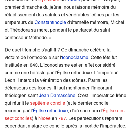
premier dimanche du jeûne, nous faisons mémoire du
rétablissement des saintes et vénérables icônes par les
empereurs de
Constantinople
d'éternelle mémoire, Michel
et Théodora sa mère, pendant le patriarcat du saint
confesseur Méthode. »
De quel triomphe s'agit-il ? Ce dimanche célèbre la
victoire de l'orthodoxie sur l'
iconoclasme
. Cette fête fut
instituée en 843. L'iconoclasme est en effet considéré
comme une hérésie par l'Église orthodoxe. L'empereur
Léon II interdit la vénération des icônes. Parmi les
défenseurs des icônes, il faut mentionner l'important
théologien saint
Jean Damascène
. C'est l'impératrice Irène
qui réunit le
septième concile
(et le dernier concile
reconnu par l'
Église orthodoxe
, d'où son nom d'
Église des
sept conciles
) à
Nicée
en
787
. Les persécutions reprirent
cependant malgré ce concile après la mort de l'Impératrice.