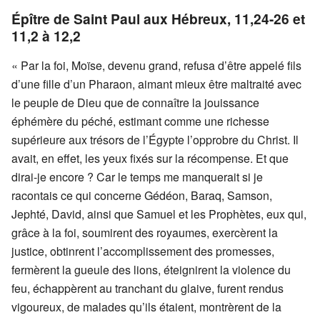
Épître de Saint Paul aux Hébreux,
11
,24-26 et
11
,2 à
12
,2
« Par la foi, Moïse, devenu grand, refusa d’être appelé fils
d’une fille d’un Pharaon, aimant mieux être maltraité avec
le peuple de Dieu que de connaître la jouissance
éphémère du péché, estimant comme une richesse
supérieure aux trésors de l’Égypte l’opprobre du Christ. Il
avait, en effet, les yeux fixés sur la récompense. Et que
dirai-je encore ? Car le temps me manquerait si je
racontais ce qui concerne Gédéon, Baraq, Samson,
Jephté, David, ainsi que Samuel et les Prophètes, eux qui,
grâce à la foi, soumirent des royaumes, exercèrent la
justice, obtinrent l’accomplissement des promesses,
fermèrent la gueule des lions, éteignirent la violence du
feu, échappèrent au tranchant du glaive, furent rendus
vigoureux, de malades qu’ils étaient, montrèrent de la