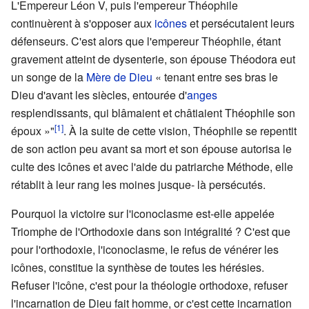
L'Empereur Léon V, puis l'empereur Théophile
continuèrent à s'opposer aux
icônes
et persécutaient leurs
défenseurs. C'est alors que l'empereur Théophile, étant
gravement atteint de dysenterie, son épouse Théodora eut
un songe de la
Mère de Dieu
« tenant entre ses bras le
Dieu d'avant les siècles, entourée d'
anges
resplendissants, qui blâmaient et châtiaient Théophile son
[1]
époux »"
. À la suite de cette vision, Théophile se repentit
de son action peu avant sa mort et son épouse autorisa le
culte des icônes et avec l'aide du patriarche Méthode, elle
rétablit à leur rang les moines jusque- là persécutés.
Pourquoi la victoire sur l'iconoclasme est-elle appelée
Triomphe de l'Orthodoxie dans son intégralité ? C'est que
pour l'orthodoxie, l'iconoclasme, le refus de vénérer les
icônes, constitue la synthèse de toutes les hérésies.
Refuser l'icône, c'est pour la théologie orthodoxe, refuser
l'incarnation de Dieu fait homme, or c'est cette incarnation