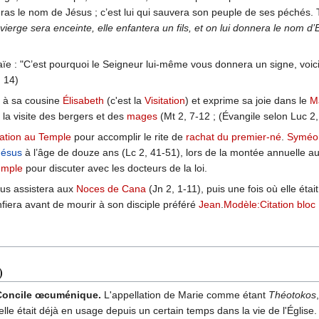
nneras le nom de Jésus ; c’est lui qui sauvera son peuple de ses péchés. 
a vierge sera enceinte, elle enfantera un fils, et on lui donnera le nom
ïe : "C’est pourquoi le Seigneur lui-même vous donnera un signe, voici, la
 14)
e à sa cousine
Élisabeth
(c'est la
Visitation
) et exprime sa joie dans le
Ma
t la visite des bergers et des
mages
(Mt 2, 7-12 ; (Évangile selon Luc 2,
ation au Temple
pour accomplir le rite de
rachat du premier-né
.
Syméo
Jésus
à l’âge de douze ans (Lc 2, 41-51), lors de la montée annuelle a
emple
pour discuter avec les docteurs de la loi.
us assistera aux
Noces de Cana
(Jn 2, 1-11), puis une fois où elle étai
onfiera avant de mourir à son disciple préféré
Jean
.
Modèle:Citation bloc
)
e Concile œcuménique.
L'appellation de Marie comme étant
Théotokos
 elle était déjà en usage depuis un certain temps dans la vie de l'Église.