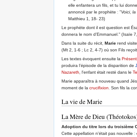
elle enfantera un fils, et tu lui do
annoncé par le prophète : "
Voici, l
Matthieu 1, 18- 23)
Le prophète dont il est question est Ésa
donnera le nom d’Emmanuel." (Isaïe 7,
Dans la suite du récit,
Marie
rend visit
(Mt 2, 1-6 ; Lc 2, 4-7) où son Fils reçoi
Les textes évoquent ensuite la
Présent
produira l’épisode de la disparition de
Nazareth
, l'enfant était resté dans le
T
Marie apparaîtra à nouveau quand Jés
moment de la
crucifixion
. Son fils la c
La vie de Marie
La Mère de Dieu (Théotokos
Adoption du titre lors du troisièm
Cette appellation n'était pas nouvelle :