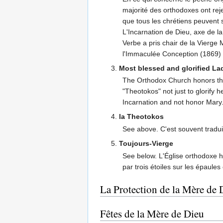
majorité des orthodoxes ont reje
que tous les chrétiens peuvent s
L'Incarnation de Dieu, axe de l
Verbe a pris chair de la Vierge 
l'Immaculée Conception (1869) i
3.
Most blessed and glorified La
The Orthodox Church honors the
"Theotokos" not just to glorify h
Incarnation and not honor Mary
4.
la Theotokos
See above. C'est souvent tradui
5.
Toujours-Vierge
See below. L'Église orthodoxe h
par trois étoiles sur les épaules 
La Protection de la Mère de 
Fêtes de la Mère de Dieu