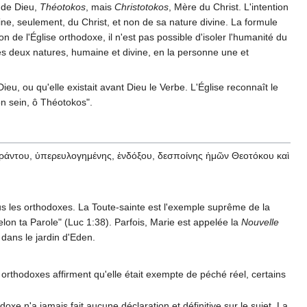
e de Dieu,
Théotokos
, mais
Christotokos
, Mère du Christ. L'intention
ine, seulement, du Christ, et non de sa nature divine. La formule
n de l'Église orthodoxe, il n'est pas possible d'isoler l'humanité du
 des deux natures, humaine et divine, en la personne une et
Dieu, ou qu'elle existait avant Dieu le Verbe. L'Église reconnaît le
on sein, ô Théotokos".
χράντου, ὑπερευλογημένης, ἐνδόξου, δεσποίνης ἡμῶν Θεοτόκου καὶ
tous les orthodoxes. La Toute-sainte est l'exemple suprême de la
selon ta Parole" (Luc 1:38). Parfois, Marie est appelée la
Nouvelle
dans le jardin d'Eden.
orthodoxes affirment qu'elle était exempte de péché réel, certains
oxe n'a jamais fait aucune déclaration et définitive sur le sujet. La