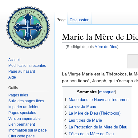
Page
Discussion
Marie la Mère de Di
(Redirigé depuis
Mère de Dieu
)
Aller à :
navigation
,
rechercher
Accueil
Modifications récentes
Page au hasard
La Vierge Marie est la Théotokos, la Mèr
Aide
par son fiancé, Joseph, qui s'occupa d
Outils
Sommaire
[
masquer
]
Pages liées
1
Marie dans le Nouveau Testament
Suivi des pages liées
2
La vie de Marie
Importer un fichier
Pages spéciales
3
La Mère de Dieu (Théotokos)
Version imprimable
4
Les titres de Marie
Lien permanent
5
La Protection de la Mère de Dieu
Information sur la page
6
Fêtes de la Mère de Dieu
Citer cette page