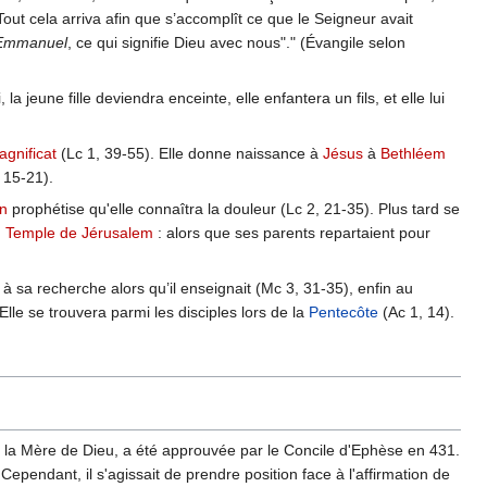
Tout cela arriva afin que s’accomplît ce que le Seigneur avait
 d’Emmanuel
, ce qui signifie Dieu avec nous"." (Évangile selon
 jeune fille deviendra enceinte, elle enfantera un fils, et elle lui
gnificat
(Lc 1, 39-55). Elle donne naissance à
Jésus
à
Bethléem
 15-21).
n
prophétise qu'elle connaîtra la douleur (Lc 2, 21-35). Plus tard se
u
Temple de Jérusalem
: alors que ses parents repartaient pour
t à sa recherche alors qu’il enseignait (Mc 3, 31-35), enfin au
Elle se trouvera parmi les disciples lors de la
Pentecôte
(Ac 1, 14).
, la Mère de Dieu, a été approuvée par le Concile d'Ephèse en 431.
 Cependant, il s'agissait de prendre position face à l'affirmation de