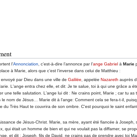
ament
tent l’
Annonciation
, c’est-à-dire l’annonce par l’
ange Gabriel
à
Marie
p
place à Marie, alors que c’est l’inverse dans celui de Matthieu :
t envoyé par Dieu dans une ville de
Galilée
, appelée
Nazareth
auprès d
arie. L'ange entra chez elle, et dit: Je te salue, toi à qui une grâce a ét
 une telle salutation. L'ange lui dit : Ne crains point, Marie ; car tu as
ras le nom de Jésus… Marie dit à l'ange: Comment cela se fera-t-il, pui
ce du Très Haut te couvrira de son ombre. C'est pourquoi le saint enfant
aissance de Jésus-Christ. Marie, sa mère, ayant été fiancée à Joseph, se
 qui était un homme de bien et qui ne voulait pas la diffamer, se pro
e, et dit : Joseph, fils de David, ne crains pas de prendre avec toi Mari