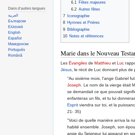
6.1
Fêtes majeures
Dans d’autres langues
6.2
Autres fêtes
العربية
7
Iconographie
Български
8
Hymnes et Prières
Ελληνικά
9
Bibliographie
English
10
Notes et références
Español
Македонски
Português
Marie dans le Nouveau Test
Română
Les
Évangiles
de
Matthieu
et
Luc
rappor
Jésus
, le récit de Luc donnant plus de 
"Au sixième mois, l'ange Gabriel fu
Joseph
. Le nom de la vierge était M
se demandait ce que pouvait signifier
enfanteras un fils, et tu lui donne
Esprit
viendra sur toi, et la puissan
21- 35)
"Voici de quelle manière arriva la n
habité ensemble. Joseph, son époux,
ange du Seigneur lui apparut en song