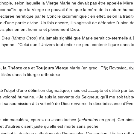
tinople, selon laquelle la Vierge Marie ne devait pas être appelée Mèr
econnaître que la Vierge ne pouvait être que la mère de la nature huma
déclarée hérétique par le Concile œcuménique : en effet, selon la traditio
ne d'une partie divine. Un fois encore, il s'agissait de défendre l'union
la fois pleinement homme et pleinement Dieu.
 Dieu (
Μητηρ Θεου
) n'a jamais signifié que Marie serait co-éternelle à 
hymne : "Celui que l'Univers tout entier ne peut contenir figure dans t
e
,
la Théotokos
et
Toujours Vierge
Marie (en grec : Τῆς Παναγίας, ἀ
ilisés dans la liturgie orthodoxe.
é l'objet d'une définition dogmatique, mais est accepté et utilisé par 
re volonté humaine. «Je suis la servante du Seigneur, qu'il me soit fait 
 sa soumission à la volonté de Dieu renverse la désobéissance d'Ève 
ie «immaculée», «pure» ou «sans tache» (
achrantos
en grec). Certains 
 et d'autres disent juste qu'elle est morte sans péché.
inel et la doctrine catholique de l'Immaculée Conception, l'Église orthod