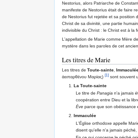
Nestorius, alors Patriarche de Constan
manifeste de Nestorius était de faire r
de Nestorius fut rejetée et sa position 
Christ de sa divinité, une partie humai
indivisible du Christ : le Christ est à 
L'appellation de Marie comme Mère de
mystère dans les paroles de cet ancien 
Les titres de Marie
Les titres de
Toute-sainte
,
Immaculé
[1]
ἀειπαρθένου Μαρίας)
sont souvent ut
1.
La Toute-sainte
Le titre de
Panagia
n'a jamais ét
coopération entre Dieu et la lib
Ève
parce que son obéissance et
2.
Immaculée
L'Église orthodoxe appelle Mar
disent qu'elle n'a jamais péché,
En ce qui concerne le péché orig