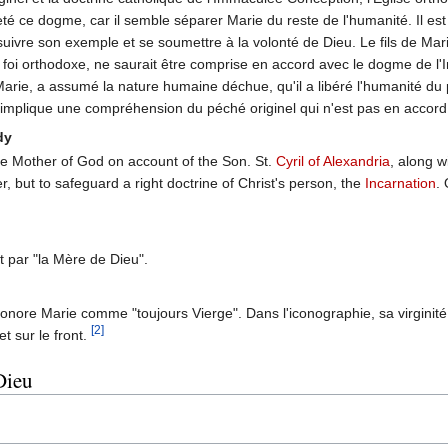
té ce dogme, car il semble séparer Marie du reste de l'humanité. Il est
uivre son exemple et se soumettre à la volonté de Dieu. Le fils de Marie,
a foi orthodoxe, ne saurait être comprise en accord avec le dogme de l
Marie, a assumé la nature humaine déchue, qu'il a libéré l'humanité du 
mplique une compréhension du péché originel qui n'est pas en accord av
dy
 Mother of God on account of the Son. St.
Cyril of Alexandria
, along w
er, but to safeguard a right doctrine of Christ's person, the
Incarnation
. 
.
t par "la Mère de Dieu".
onore Marie comme "toujours Vierge". Dans l'iconographie, sa virginité
[2]
et sur le front.
Dieu