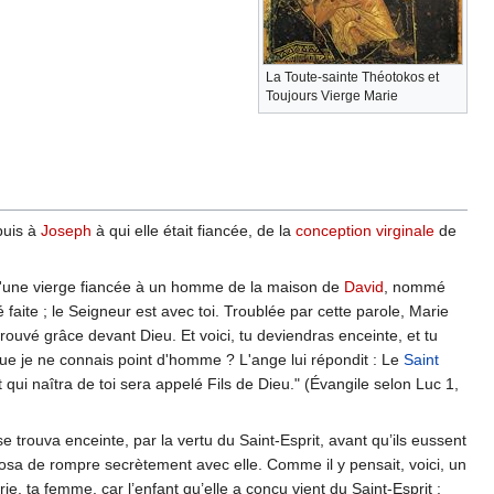
La Toute-sainte Théotokos et
Toujours Vierge Marie
uis à
Joseph
à qui elle était fiancée, de la
conception virginale
de
'une vierge fiancée à un homme de la maison de
David
, nommé
é faite ; le Seigneur est avec toi. Troublée par cette parole, Marie
 trouvé grâce devant Dieu. Et voici, tu deviendras enceinte, et tu
sque je ne connais point d'homme ? L'ange lui répondit : Le
Saint
 qui naîtra de toi sera appelé Fils de Dieu." (Évangile selon Luc 1,
 trouva enceinte, par la vertu du Saint-Esprit, avant qu’ils eussent
posa de rompre secrètement avec elle. Comme il y pensait, voici, un
e, ta femme, car l’enfant qu’elle a conçu vient du Saint-Esprit ;