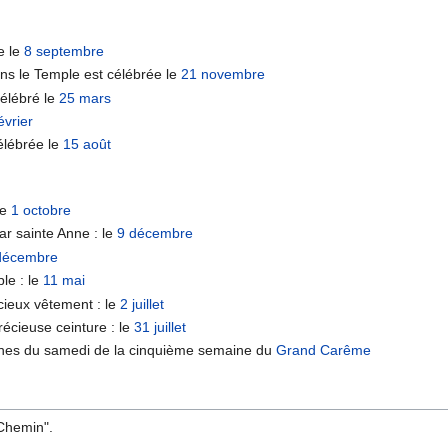
e le
8 septembre
ns le Temple est célébrée le
21 novembre
célébré le
25 mars
évrier
élébrée le
15 août
le
1 octobre
ar sainte Anne : le
9 décembre
décembre
le : le
11 mai
cieux vêtement : le
2 juillet
écieuse ceinture : le
31 juillet
tines du samedi de la cinquième semaine du
Grand Carême
 Chemin".