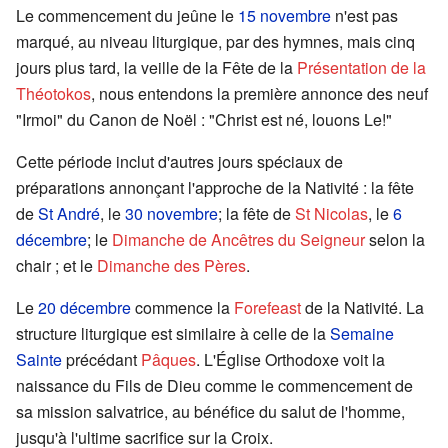
Le commencement du jeûne le
15 novembre
n'est pas
marqué, au niveau liturgique, par des hymnes, mais cinq
jours plus tard, la veille de la Fête de la
Présentation de la
Théotokos
, nous entendons la première annonce des neuf
"Irmoi" du Canon de Noël : "Christ est né, louons Le!"
Cette période inclut d'autres jours spéciaux de
préparations annonçant l'approche de la Nativité : la fête
de
St André
, le
30 novembre
; la fête de
St Nicolas
, le
6
décembre
; le
Dimanche de Ancêtres du Seigneur
selon la
chair ; et le
Dimanche des Pères
.
Le
20 décembre
commence la
Forefeast
de la Nativité. La
structure liturgique est similaire à celle de la
Semaine
Sainte
précédant
Pâques
. L'Église Orthodoxe voit la
naissance du Fils de Dieu comme le commencement de
sa mission salvatrice, au bénéfice du salut de l'homme,
jusqu'à l'ultime sacrifice sur la Croix.