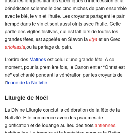
aussi les longues litanies spécifiques d'intercession et la
bénédiction solennelle des cinq miches de pain ensemble
avec le blé, le vin et l'huile. Les croyants partagent le pain
trempé dans le vin et sont aussi oints avec l'huile. Cette
partie des vigiles festives, qui est fait lors de toutes les
grandes fêtes, est appelée en Slavon la
litya
et en Grec
artoklasia
,
ou la partage du pain.
L'ordre des
Matines
est celui d'une grande fête. A ce
moment, pour la première fois, le Canon entier "Christ est
né" est chanté pendant la vénération par les croyants de
l'
icône de la Nativité
.
Liturgie de Noël
La Divine Liturgie conclut la célébration de la fête de la
Nativité. Elle commence avec des psaumes de
glorification et de louange au lieu des trois
antiennes
habituelles. Le tropaire et le kontakion marque la Petite