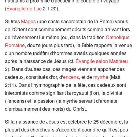
habitants à proximité d'accueillir le couple en voyage
(
Évangile de Luc
2:1-20).
Si trois
Mages
(une caste sacerdotale de la Perse) venus
de l'Orient sont communément décrits comme arrivant lors
de l'évènement lui-même (ou, dans la tradition
Catholique
Romaine
, douze jours plus tard), la Bible rapporte la venue
d'un nombre indéfini d'hommes avisés quelques années
après la naissance de Jésus (cf.
Évangile selon Matthieu
2). Dans d'autres cas, ces mages viennent apporter des
cadeaux, constitués d'or, d'
encens
, et de
myrrhe
(Matt
2:11). Dans l'hymnographie de la fête, ces cadeaux sont
interprétés comme signifiant la royauté (l'or), la divinité
(l'encens) et la passion (la myrrhe servant d'aromate
d'embaumement des morts) du Christ.
Si la naissance de Jésus est célébrée le 25 décembre, la
plupart des chercheurs s'accordent pour dire qu'il est peu