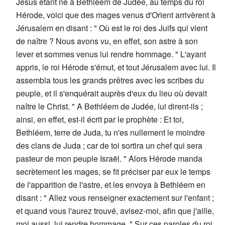
Jésus étant né à Bethléem de Judée, au temps du roi
Hérode, voici que des mages venus d'Orient arrivèrent à
Jérusalem en disant : " Où est le roi des Juifs qui vient
de naître ? Nous avons vu, en effet, son astre à son
lever et sommes venus lui rendre hommage. " L'ayant
appris, le roi Hérode s'émut, et tout Jérusalem avec lui. Il
assembla tous les grands prêtres avec les scribes du
peuple, et il s'enquérait auprès d'eux du lieu où devait
naître le Christ. " A Bethléem de Judée, lui dirent-ils ;
ainsi, en effet, est-il écrit par le prophète : Et toi,
Bethléem, terre de Juda, tu n'es nullement le moindre
des clans de Juda ; car de toi sortira un chef qui sera
pasteur de mon peuple Israël. " Alors Hérode manda
secrètement les mages, se fit préciser par eux le temps
de l'apparition de l'astre, et les envoya à Bethléem en
disant : " Allez vous renseigner exactement sur l'enfant ;
et quand vous l'aurez trouvé, avisez-moi, afin que j'aille,
moi aussi, lui rendre hommage. " Sur ces paroles du roi,