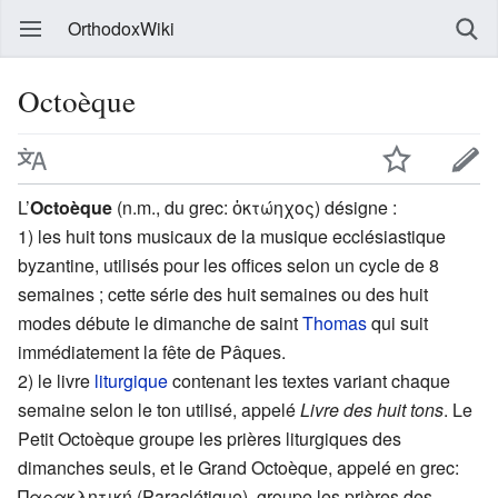
OrthodoxWiki
Octoèque
L’
Octoèque
(n.m., du grec:
ὀκτώηχος
) désigne :
1) les huit tons musicaux de la musique ecclésiastique
byzantine, utilisés pour les offices selon un cycle de 8
semaines ; cette série des huit semaines ou des huit
modes débute le dimanche de saint
Thomas
qui suit
immédiatement la fête de Pâques.
2) le livre
liturgique
contenant les textes variant chaque
semaine selon le ton utilisé, appelé
Livre des huit tons
. Le
Petit Octoèque groupe les prières liturgiques des
dimanches seuls, et le Grand Octoèque, appelé en grec:
Παρακλητική
(Paraclétique), groupe les prières des