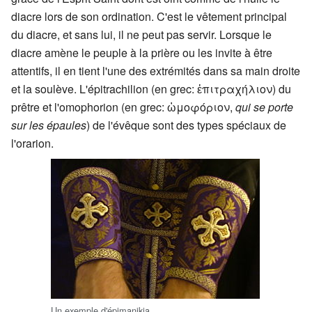
diacre lors de son ordination. C'est le vêtement principal
du diacre, et sans lui, il ne peut pas servir. Lorsque le
diacre amène le peuple à la prière ou les invite à être
attentifs, il en tient l'une des extrémités dans sa main droite
et la soulève. L'épitrachilion (en grec:
ἐπιτραχήλιον
) du
prêtre et l'omophorion (en grec:
ὠμοφόριον
,
qui se porte
sur les épaules
) de l'évêque sont des types spéciaux de
l'orarion.
Un exemple d'épimanikia.