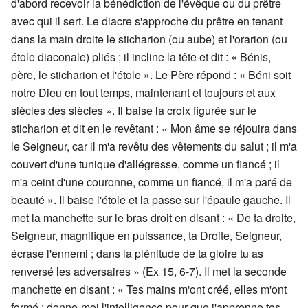
d'abord recevoir la bénédiction de l'évêque ou du prêtre
avec qui il sert. Le diacre s'approche du prêtre en tenant
dans la main droite le sticharion (ou aube) et l'orarion (ou
étole diaconale) pliés ; il incline la tête et dit : « Bénis,
père, le sticharion et l'étole ». Le Père répond : « Béni soit
notre Dieu en tout temps, maintenant et toujours et aux
siècles des siècles ». Il baise la croix figurée sur le
sticharion et dit en le revêtant : « Mon âme se réjouira dans
le Seigneur, car il m'a revêtu des vêtements du salut ; il m'a
couvert d'une tunique d'allégresse, comme un fiancé ; il
m'a ceint d'une couronne, comme un fiancé, il m'a paré de
beauté ». Il baise l'étole et la passe sur l'épaule gauche. Il
met la manchette sur le bras droit en disant : « De ta droite,
Seigneur, magnifique en puissance, ta Droite, Seigneur,
écrase l'ennemi ; dans la plénitude de ta gloire tu as
renversé les adversaires » (Ex 15, 6-7). Il met la seconde
manchette en disant : « Tes mains m'ont créé, elles m'ont
formé : donne-moi l'intelligence pour que j'apprenne tes