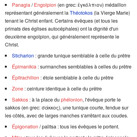
Panagia
/
Engolpion
(en grec:
ἐγκόλπιον
) médaillon
représentant généralement la
Théotokos
(la Vierge Marie)
tenant le Christ enfant. Certains évêques (et tous les
primats des églises autocéphales) ont la dignité d'un
deuxième engolpion, qui généralement représente le
Christ.
Sticharion
: grande tunique semblable à celle du prêtre
Épimanikia
: surmanches semblables à celles du prêtre
Épitrachilion
: étole semblable à celle du prêtre
Zone
: ceinture identique à celle du prêtre
Sakkos
: à la place du
phélonion
, l'évêque porte le
sakkos (en grec:
σάκκος
), une tunique courte, fendue sur
les côtés, avec de larges manches s'arrêtant aux coudes.
Épigonation
/ palitsa : tous les évêques le portent.