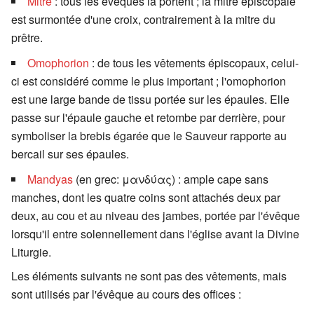
Mitre
: tous les évêques la portent ; la mitre épiscopale
est surmontée d'une croix, contrairement à la mitre du
prêtre.
Omophorion
: de tous les vêtements épiscopaux, celui-
ci est considéré comme le plus important ; l'omophorion
est une large bande de tissu portée sur les épaules. Elle
passe sur l'épaule gauche et retombe par derrière, pour
symboliser la brebis égarée que le Sauveur rapporte au
bercail sur ses épaules.
Mandyas
(en grec:
μανδύας
) : ample cape sans
manches, dont les quatre coins sont attachés deux par
deux, au cou et au niveau des jambes, portée par l'évêque
lorsqu'il entre solennellement dans l'église avant la Divine
Liturgie.
Les éléments suivants ne sont pas des vêtements, mais
sont utilisés par l'évêque au cours des offices :