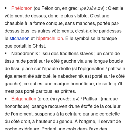
Phélonion
(ou Félonion, en grec:
φελώνιον
) : C'est le
vêtement de dessus, donc le plus visible. C'est une
chasuble à la forme conique, sans manches, portée par-
dessus tous les autres vêtements, c'est-à-dire par-dessus
le
sticharion
et l'
épitrachilion
. Elle symbolise la tunique
que portait le Christ.
Nabedrennik : issu des traditions slaves ; un carré de
tissu raide porté sur le côté gauche via une longue boucle
de tissu placé sur l'épaule droite (si l'épigonation / palitsa a
également été attribué, le nabedrennik est porté sur le côté
gauche), ce qui est une marque honorifique, de sorte qu'il
n'est pas porté par tous les prêtres.
Épigonation
(grec:
ἐπιγονάτιον)
/ Palitsa : (marque
honorifique) losange recouvert d'une étoffe de la couleur
de l'ornement, suspendu à la ceinture par une cordelette
du côté droit, à hauteur du genou. A l'origine, il servait de
poche extérieure. Portant une croix dans l'axe des