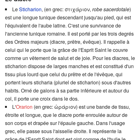
Le
Sticharion
, (en grec:
στιχάριον
,
robe sacerdotale
)
est une longue tunique descendant jusqu'au pied, qui est
l'équivalent de l'aube latine. C'est une survivance de
l'ancienne tunique romaine. Il est porté par les trois degrés
des Ordres majeurs (diacre, prêtre, évêque). Il rappelle à
celui qui le porte que la grâce de l'Esprit Saint le couvre
comme un vêtement de salut et de joie. Pour les diacres, le
sticharion dispose de larges manches et est constitué d'un
tissu plus lourd que celui du prêtre et de l'évêque, qui
portent leurs sticharia (pluriel de sticharion) sous d'autres
habits. Orné de galons à sa partie inférieure et autour du
col, il porte une croix dans le dos.
L'
Orarion
(en grec:
ὠράριον
) est une bande de tissu,
étroite et longue, que le diacre porte enroulée autour de
son corps et drapée sur l'épaule gauche. Dans l'usage
grec, elle passe sous l'aisselle droite. Il représente la
grâce de l'Esprit Saint dont est oint comme de l'huile le