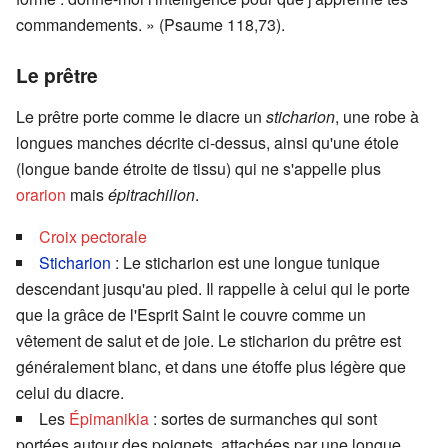
commandements. » (Psaume 118,73).
Le prêtre
Le prêtre porte comme le diacre un
sticharion
, une robe à
longues manches décrite ci-dessus, ainsi qu'une étole
(longue bande étroite de tissu) qui ne s'appelle plus
orarion
mais
épitrachilion
.
Croix pectorale
Sticharion
: Le sticharion est une longue tunique
descendant jusqu'au pied. Il rappelle à celui qui le porte
que la grâce de l'Esprit Saint le couvre comme un
vêtement de salut et de joie. Le sticharion du prêtre est
généralement blanc, et dans une étoffe plus légère que
celui du diacre.
Les
Épimanikia
: sortes de surmanches qui sont
portées autour des poignets, attachées par une longue