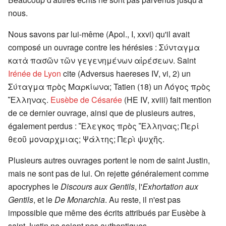
nous.
Nous savons par lui-même (Apol., I, xxvi) qu'il avait
composé un ouvrage contre les hérésies : Σύνταγμα
κατὰ πασῶν τῶν γεγενημένων αἱρέσεων. Saint
Irénée de Lyon
cite (Adversus haereses IV, vi, 2) un
Σύταγμα πρὸς Μαρκίωνα; Tatien (18) un Λόγος πρὸς
Ἕλληνας.
Eusèbe de Césarée
(HE IV, xviii) fait mention
de ce dernier ouvrage, ainsi que de plusieurs autres,
également perdus : Ἔλεγκος πρὸς Ἕλληνας; Περί
θεοῦ μοναρχμιας; Ψάλτης; Περὶ ψυχῆς.
Plusieurs autres ouvrages portent le nom de saint Justin,
mais ne sont pas de lui. On rejette généralement comme
apocryphes le
Discours aux Gentils
, l'
Exhortation aux
Gentils
, et le
De Monarchia
. Au reste, il n'est pas
impossible que même des écrits attribués par Eusèbe à
saint Justin ne soient pas authentiques.