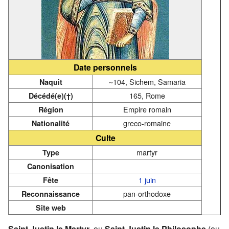
Date personnels
~104, Sichem, Samaria
Naquit
165, Rome
Décédé(e)(†)
Empire romain
Région
greco-romaine
Nationalité
Culte
martyr
Type
Canonisation
1 juin
Fête
pan-orthodoxe
Reconnaissance
Site web
Saint Justin le Martyr
, ou
Saint Justin le Philosophe
(ou