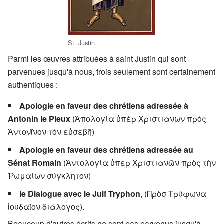
St. Justin
Parmi les œuvres attribuées à saint Justin qui sont
parvenues jusqu'à nous, trois seulement sont certainement
authentiques :
Apologie en faveur des chrétiens adressée à
Antonin le Pieux
(Ἀπολογία ὑπὲρ Χριστιανων πρὸς
Ἀντονῖνον τὸν εὐσεβῆ)
Apologie en faveur des chrétiens adressée au
Sénat Romain
(Ἀντολογία ὑπερ Χριστιανῶν πρὸς τὴν
Ῥωμαίων σύγκλητον)
le Dialogue avec le Juif Tryphon
, (Πρὸσ Τρύφωνα
ἰουδαῖον διάλογος).
Beaucoup d'autres écrits ne sont pas parvenus jusqu'à