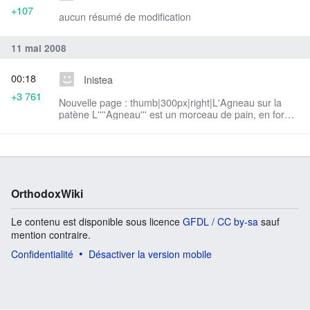
+107
aucun résumé de modification
11 mai 2008
00:18
Inistea
+3 761
Nouvelle page : thumb|300px|right|L'Agneau sur la
patène L''''Agneau''' est un morceau de pain, en forme
de cube ou de parallélépipède, découpé par le prêtre
au cours d...
OrthodoxWiki
Le contenu est disponible sous licence
GFDL / CC by-sa
sauf
mention contraire.
Confidentialité
Désactiver la version mobile