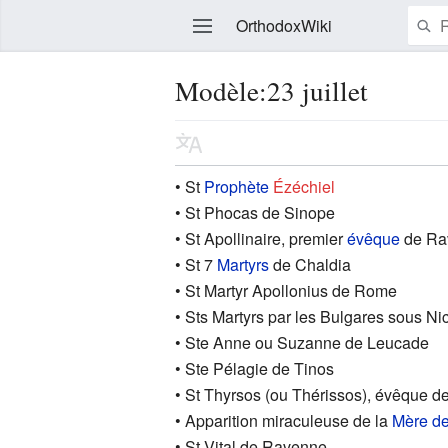
OrthodoxWiki
Modèle:23 juillet
Modifier
• St
Prophète
Ézéchiel
• St Phocas de Sinope
• St Apollinaire, premier
évêque
de Rav
• St 7
Martyrs
de Chaldia
• St Martyr Apollonius de Rome
• Sts Martyrs par les Bulgares sous N
• Ste Anne ou Suzanne de Leucade
• Ste Pélagie de Tinos
• St Thyrsos (ou Thérissos), évêque 
• Apparition miraculeuse de la
Mère d
• St Vital de Ravenne