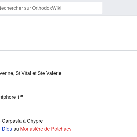
Suivre cette page
enne, St Vital et Ste Valérie
er
icéphore 1
de Carpasia à Chypre
e Dieu
au
Monastère de Potchaev