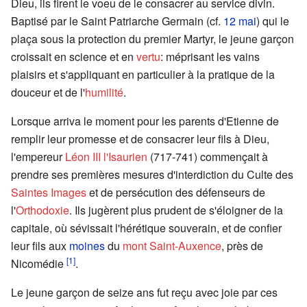
Dieu, ils firent le voeu de le consacrer au service divin.
Baptisé par le Saint Patriarche Germain (cf.
12 mai
) qui le
plaça sous la protection du premier Martyr, le jeune garçon
croissait en science et en
vertu
: méprisant les vains
plaisirs et s'appliquant en particulier à la pratique de la
douceur et de l'
humilité
.
Lorsque arriva le moment pour les parents d'Etienne de
remplir leur promesse et de consacrer leur fils à Dieu,
l'empereur
Léon III l'Isaurien
(717-741) commençait à
prendre ses premières mesures d'interdiction du Culte des
Saintes Images
et de persécution des défenseurs de
l'
Orthodoxie
. Ils jugèrent plus prudent de s'éloigner de la
capitale, où sévissait l'hérétique souverain, et de confier
leur fils aux
moines
du
mont Saint-Auxence
, près de
[1]
Nicomédie
.
Le jeune garçon de seize ans fut reçu avec joie par ces