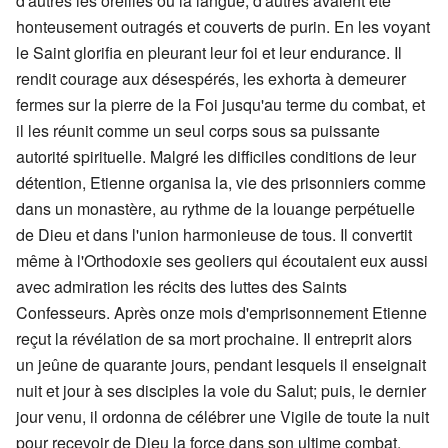
d'autres les oreilles ou la langue, d'autres avaient été
honteusement outragés et couverts de purin. En les voyant
le Saint glorifia en pleurant leur foi et leur endurance. Il
rendit courage aux désespérés, les exhorta à demeurer
fermes sur la pierre de la Foi jusqu'au terme du combat, et
il les réunit comme un seul corps sous sa puissante
autorité spirituelle. Malgré les difficiles conditions de leur
détention, Etienne organisa la, vie des prisonniers comme
dans un monastère, au rythme de la louange perpétuelle
de Dieu et dans l'union harmonieuse de tous. Il convertit
même à l'Orthodoxie ses geoliers qui écoutaient eux aussi
avec admiration les récits des luttes des Saints
Confesseurs. Après onze mois d'emprisonnement Etienne
reçut la révélation de sa mort prochaine. Il entreprit alors
un jeûne de quarante jours, pendant lesquels il enseignait
nuit et jour à ses disciples la voie du Salut; puis, le dernier
jour venu, il ordonna de célébrer une Vigile de toute la nuit
pour recevoir de Dieu la force dans son ultime combat.