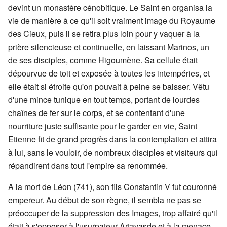
devint un monastère cénobitique. Le Saint en organisa la
vie de manière à ce qu'il soit vraiment image du Royaume
des Cieux, puis il se retira plus loin pour y vaquer à la
prière silencieuse et continuelle, en laissant Marinos, un
de ses disciples, comme Higoumène. Sa cellule était
dépourvue de toit et exposée à toutes les intempéries, et
elle était si étroite qu'on pouvait à peine se baisser. Vêtu
d'une mince tunique en tout temps, portant de lourdes
chaînes de fer sur le corps, et se contentant d'une
nourriture juste suffisante pour le garder en vie, Saint
Etienne fit de grand progrès dans la contemplation et attira
à lui, sans le vouloir, de nombreux disciples et visiteurs qui
répandirent dans tout l'empire sa renommée.
A la mort de Léon (741), son fils Constantin V fut couronné
empereur. Au début de son règne, il sembla ne pas se
préoccuper de la suppression des Images, trop affairé qu'il
était à s'opposer à l'usurpateur Artavasde et à la menace