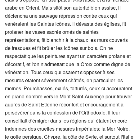
arabe en Orient. Mais sitôt son autorité bien assise, il
déclencha une sauvage répression contre ceux qui
vénéraient les Saintes Icônes. Il dévasta des églises, fit
profaner les vases sacrés ornés de saintes
représentations, fit blanchir à la chaux les murs couverts
de fresques et fit brûler les Icônes sur bois. On ne
respectait que les peintures ayant un caractère profane et
décoratif, et l'on n'admettait que la Croix comme digne de
vénération. Tous ceux qui osaient s'opposer à ses
mesures étaient sévèrement châtiés, en particulier les
moines. Pourchassés, exilés, torturés, ceux-ci accouraient
en grand nombre vers le Mont Saint-Auxençe pour trouver
auprès de Saint Etienne réconfort et encouragement à
persévérer dans la confession de l'Orthodoxie. Il leur
conseillait d'émigrer dans les régions qui étaient encore
indemnes des cruelles mesures impériales: la Mer Noire,
le golfe persique, Chypre, la côte de Syrie, et surtout l'Italie