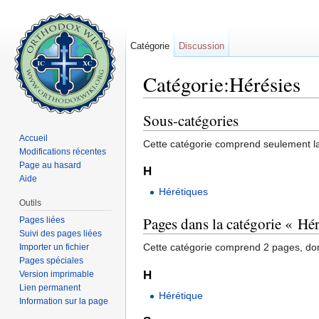
Catégorie
Discussion
Catégorie:Hérésies
Aller à :
navigation
,
rechercher
Sous-catégories
Accueil
Cette catégorie comprend seulement la
Modifications récentes
Page au hasard
H
Aide
Hérétiques
Outils
Pages dans la catégorie « Hér
Pages liées
Suivi des pages liées
Cette catégorie comprend 2 pages, don
Importer un fichier
Pages spéciales
H
Version imprimable
Lien permanent
Hérétique
Information sur la page