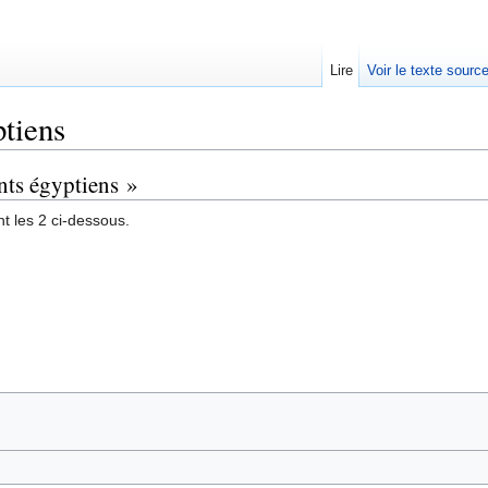
Lire
Voir le texte sourc
ptiens
nts égyptiens »
t les 2 ci-dessous.