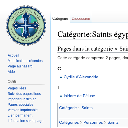
Catégorie
Discussion
Catégorie:Saints égy
Aller à :
navigation
,
rechercher
Pages dans la catégorie « Sai
Accueil
Cette catégorie comprend 2 pages, don
Modifications récentes
Page au hasard
C
Aide
Cyrille d'Alexandrie
Outils
I
Pages liées
Suivi des pages liées
Isidore de Péluse
Importer un fichier
Pages spéciales
Catégorie
:
Saints
Version imprimable
Lien permanent
Information sur la page
Catégories
>
Personnes
>
Saints