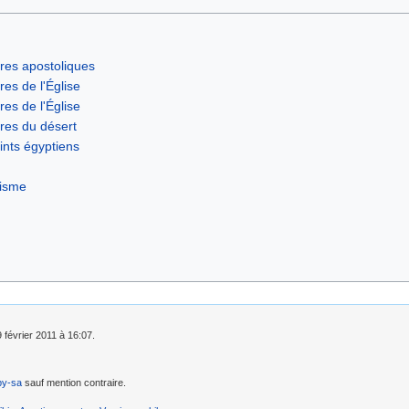
res apostoliques
res de l'Église
res de l'Église
res du désert
ints égyptiens
isme
9 février 2011 à 16:07.
by-sa
sauf mention contraire.