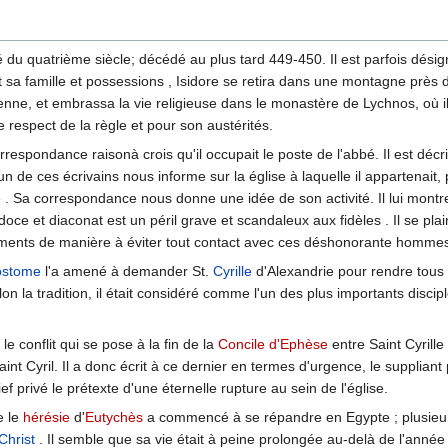
 du quatrième siècle; décédé au plus tard 449-450. Il est parfois désig
t sa famille et possessions , Isidore se retira dans une montagne près d
ienne, et embrassa la vie religieuse dans le monastère de Lychnos, où il
 respect de la règle et pour son austérités.
espondance raisonà crois qu'il occupait le poste de l'abbé. Il est déc
 de ces écrivains nous informe sur la église à laquelle il appartenait, pe
 Sa correspondance nous donne une idée de son activité. Il lui montre 
rdoce et diaconat est un péril grave et scandaleux aux fidèles . Il se p
ements de manière à éviter tout contact avec ces déshonorante homme
ostome
l'a amené à demander St.
Cyrille
d'Alexandrie pour rendre tous l
n la tradition, il était considéré comme l'un des plus importants discip
le conflit qui se pose à la fin de la
Concile d'Ephèse
entre Saint Cyrille
Saint Cyril. Il a donc écrit à ce dernier en termes d'urgence, le suppliant
ief privé le prétexte d'une éternelle rupture au sein de l'église.
e le
hérésie
d'
Eutychès
a commencé à se répandre en Egypte ; plusieur
Christ
. Il semble que sa vie était à peine prolongée au-delà de l'année 4