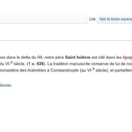
Lire
Voir le texte sourc
use dans le delta du Nil, notre père
Saint Isidore
est cité dans les
Apop
e
du VI-
siècle. (
†
c.
435
). La tradition manuscrite conserve de lui de 
e
onastère des Acémètes à Constantinople (au VI-
siècle), et partiell
février
.