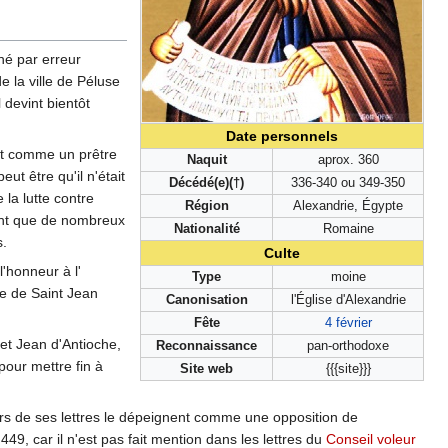
né par erreur
e la ville de Péluse
 devint bientôt
Date personnels
rit comme un prêtre
Naquit
aprox. 360
ut être qu'il n'était
Décédé(e)(†)
336-340 ou 349-350
la lutte contre
Région
Alexandrie, Égypte
laint que de nombreux
Nationalité
Romaine
s.
Culte
'honneur à l'
Type
moine
le de Saint Jean
Canonisation
l'Église d'Alexandrie
Fête
4 février
 et Jean d'Antioche,
Reconnaissance
pan-orthodoxe
 pour mettre fin à
Site web
{{{site}}}
s de ses lettres le dépeignent comme une opposition de
49, car il n'est pas fait mention dans les lettres du
Conseil voleur