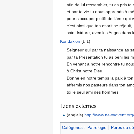
afin de lui ressembler, tu as pris ta c
et par ta vie tu nous apprends à mép
pour s'occuper plutôt de l'âme qui v
c'est ainsi que ton esprit se réjouit,
saint Isidore, avec les Anges dans le
Kondakion
(t. 1)
Seigneur qui par ta naissance as san
par ta Présentation tu as béni les 
En venant à notre rencontre tu nou
ô Christ notre Dieu.
Donne en notre temps la paix à ton 
affermis nos pasteurs dans ton amo
toi le seul ami des hommes.
Liens externes
(anglais)
http://www.newadvent.org
Catégories
:
Patrologie
Pères du dé