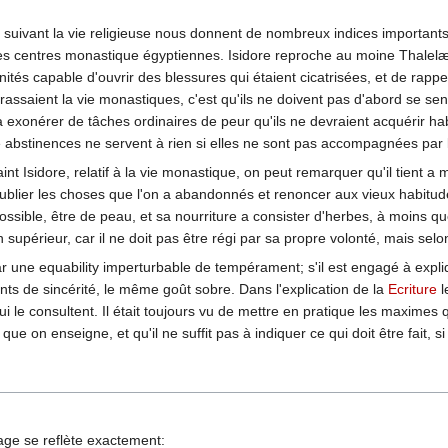
 suivant la vie religieuse nous donnent de nombreux indices importan
s les centres monastique égyptiennes. Isidore reproche au moine Thalelæ
nités capable d'ouvrir des blessures qui étaient cicatrisées, et de rappe
ssaient la vie monastiques, c'est qu'ils ne doivent pas d'abord se senti
à exonérer de tâches ordinaires de peur qu'ils ne devraient acquérir ha
e abstinences ne servent à rien si elles ne sont pas accompagnées par l
 Isidore, relatif à la vie monastique, on peut remarquer qu'il tient a me
oublier les choses que l'on a abandonnés et renoncer aux vieux habitu
 possible, être de peau, et sa nourriture a consister d'herbes, à moins 
 supérieur, car il ne doit pas être régi par sa propre volonté, mais selon 
une equability imperturbable de tempérament; s'il est engagé à explique
 de sincérité, le même goût sobre. Dans l'explication de la
Ecriture
l
qui le consultent. Il était toujours vu de mettre en pratique les maximes
que on enseigne, et qu'il ne suffit pas à indiquer ce qui doit être fait, 
mage se reflète exactement: