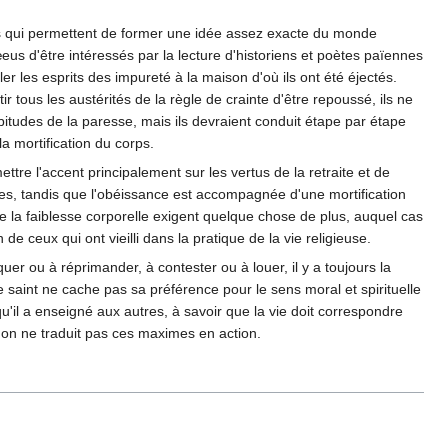
ts qui permettent de former une idée assez exacte du monde
eus d'être intéressés par la lecture d'historiens et poètes païennes
ler les esprits des impureté à la maison d'où ils ont été éjectés.
r tous les austérités de la règle de crainte d'être repoussé, ils ne
bitudes de la paresse, mais ils devraient conduit étape par étape
a mortification du corps.
ttre l'accent principalement sur les vertus de la retraite et de
des, tandis que l'obéissance est accompagnée d'une mortification
que la faiblesse corporelle exigent quelque chose de plus, auquel cas
de ceux qui ont vieilli dans la pratique de la vie religieuse.
r ou à réprimander, à contester ou à louer, il y a toujours la
e saint ne cache pas sa préférence pour le sens moral et spirituelle
 qu'il a enseigné aux autres, à savoir que la vie doit correspondre
si on ne traduit pas ces maximes en action.