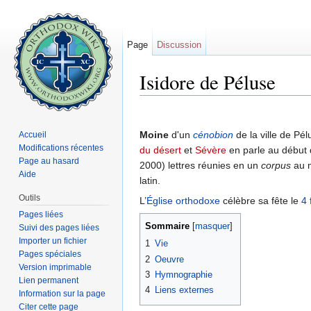
Page
Discussion
Isidore de Péluse
Aller à :
navigation
,
rechercher
Moine
d'un
cénobion
de la ville de Pél
Accueil
Modifications récentes
du désert
et
Sévère
en parle au début 
Page au hasard
2000) lettres réunies en un
corpus
au m
Aide
latin.
Outils
L’
Église orthodoxe
célèbre sa fête le
4 
Pages liées
Sommaire
[
masquer
]
Suivi des pages liées
Importer un fichier
1
Vie
Pages spéciales
2
Oeuvre
Version imprimable
3
Hymnographie
Lien permanent
4
Liens externes
Information sur la page
Citer cette page