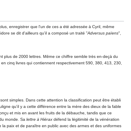
 plus, enregistrer que l'un de ces a été adressée à Cyril, même
ore se dit d'ailleurs qu'il a composé un traité "
Adversus païens
",
t plus de 2000 lettres. Même ce chiffre semble très en-deçà du
en cinq livres qui contiennent respectivement 590, 380, 413, 230,
t simples. Dans cette attention la classification peut être établi
uligne qu'il y a cette différence entre la mère des dieux de la fable
onçu et mis en avant les fruits de la débauche, tandis que ce
s du monde. Sa
lettre à Hiérax
défend la légitimité de la vénération
de la paix et de paraître en public avec des armes et des uniformes