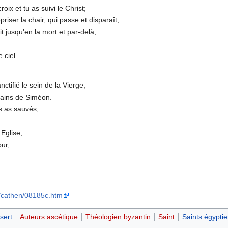
roix et tu as suivi le Christ;
riser la chair, qui passe et disparaît,
it jusqu'en la mort et par-delà;
 ciel.
ctifié le sein de la Vierge,
mains de Siméon.
s as sauvés,
Eglise,
ur,
/cathen/08185c.htm
sert
Auteurs ascétique
Théologien byzantin
Saint
Saints égypti