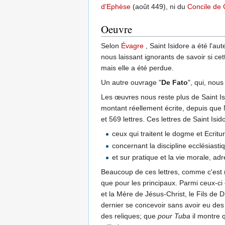
d'Ephèse
(août 449), ni du
Concile de 
Oeuvre
Selon
Évagre
, Saint Isidore a été l'a
nous laissant ignorants de savoir si ce
mais elle a été perdue.
Un autre ouvrage "
De Fato
", qui, nous
Les œuvres nous reste plus de Saint I
montant réellement écrite, depuis que 
et 569 lettres. Ces lettres de Saint Isid
ceux qui traitent le dogme et Ecritu
concernant la discipline ecclésiast
et sur pratique et la vie morale, ad
Beaucoup de ces lettres, comme c'est na
que pour les principaux. Parmi ceux-ci
et la Mère de Jésus-Christ, le Fils de
dernier se concevoir sans avoir eu des
des reliques; que
pour Tuba
il montre q