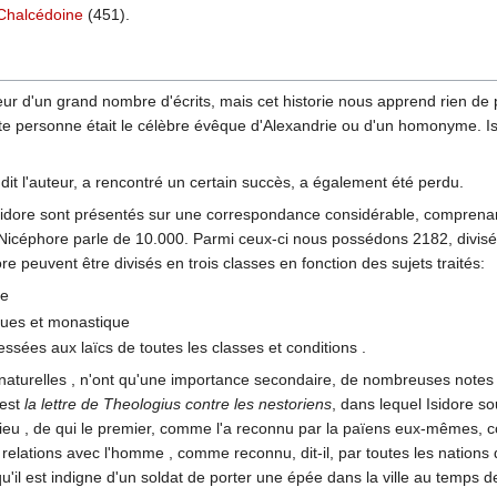
Chalcédoine
(451).
uteur d'un grand nombre d'écrits, mais cet historie nous apprend rien de
tte personne était le célèbre évêque d'Alexandrie ou d'un homonyme. Isid
 dit l'auteur, a rencontré un certain succès, a également été perdu.
sidore sont présentés sur une correspondance considérable, comprenan
Nicéphore parle de 10.000. Parmi ceux-ci nous possédons 2182, divisé 
ore peuvent être divisés en trois classes en fonction des sujets traités:
re
iques et monastique
ressées aux laïcs de toutes les classes et conditions .
turelles , n'ont qu'une importance secondaire, de nombreuses notes son
 est
la lettre de Theologius contre les nestoriens
, dans lequel Isidore so
 Dieu , de qui le premier, comme l'a reconnu par la païens eux-mêmes, c
 relations avec l'homme , comme reconnu, dit-il, par toutes les nation
u'il est indigne d'un soldat de porter une épée dans la ville au temps 