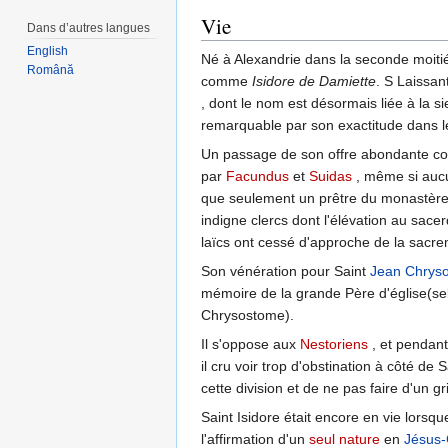
Vie
Dans d’autres langues
English
Né à Alexandrie dans la seconde moitié
Română
comme
Isidore de Damiette
. S Laissan
, dont le nom est désormais liée à la s
remarquable par son exactitude dans le
Un passage de son offre abondante corr
par
Facundus
et
Suidas
, même si aucun
que seulement un prêtre du monastère .
indigne clercs dont l'élévation au sace
laïcs ont cessé d'approche de la sacr
Son vénération pour Saint
Jean Chrys
mémoire de la grande Père d'église(selo
Chrysostome).
Il s'oppose aux
Nestoriens
, et pendant 
il cru voir trop d'obstination à côté de 
cette division et de ne pas faire d'un gr
Saint Isidore était encore en vie lorsqu
l'affirmation d'un
seul nature
en
Jésus-