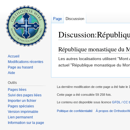
Page
Discussion
Discussion:Républiq
Aller à :
navigation
,
rechercher
République monastique du M
Accueil
Les autres localisations utilisent "Mont
Modifications récentes
actuel "République monastique du Mont
Page au hasard
Aide
Outils
La dernière modification de cette page a été faite le
Pages liées
Cette page a été consultée 59 258 fois.
Suivi des pages liées
Importer un fichier
Le contenu est disponible sous licence
GFDL / CC 
Pages spéciales
Politique de confidentialité
À propos de OrthodoxWi
Version imprimable
Lien permanent
Information sur la page