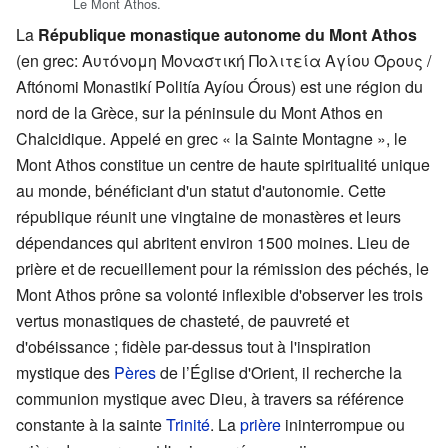
Le Mont Athos.
La
République monastique autonome du Mont Athos
(en grec:
Αυτόνομη Μοναστική Πολιτεία Αγίου Όρους
/
Aftónomi Monastikí Politía Ayíou Órous) est une région du
nord de la Grèce, sur la péninsule du Mont Athos en
Chalcidique. Appelé en grec « la Sainte Montagne », le
Mont Athos constitue un centre de haute spiritualité unique
au monde, bénéficiant d'un statut d'autonomie. Cette
république réunit une vingtaine de monastères et leurs
dépendances qui abritent environ 1500 moines. Lieu de
prière et de recueillement pour la rémission des péchés, le
Mont Athos prône sa volonté inflexible d'observer les trois
vertus monastiques de chasteté, de pauvreté et
d'obéissance ; fidèle par-dessus tout à l'inspiration
mystique des
Pères
de l’Église d'Orient, il recherche la
communion mystique avec Dieu, à travers sa référence
constante à la sainte
Trinité
. La
prière
ininterrompue ou