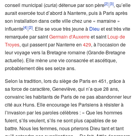
[2]
[3]
conseil municipal (
curia
) détenue par son père
,
, qu’elle
aurait exercée tout d’abord à Nanterre, puis à Paris après
son installation dans cette ville chez une « marraine »
[4]
[2]
influente
,
. Elle se voue très jeune à
Dieu
et est très vite
remarquée par saint
Germain d'Auxerre
et saint
Loup de
Troyes
, qui passent par Nanterre en
429
, à l'occasion de
leur voyage vers la Bretagne romaine (Grande-Bretagne
actuelle). Elle mène une vie consacrée et ascétique,
probablement dès ses seize ans.
Selon la tradition, lors du siège de Paris en 451, grâce à
sa force de caractère, Geneviève, qui n’a que 28 ans,
convainc les habitants de Paris de ne pas abandonner leur
cité aux Huns. Elle encourage les Parisiens à résister à
l’invasion par les paroles célèbres : « Que les hommes
fuient, s’ils veulent, s’ils ne sont plus capables de se
battre. Nous les femmes, nous prierons Dieu tant et tant