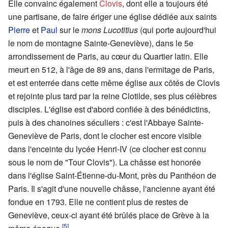
Elle convainc également
Clovis
, dont elle a toujours été
une partisane, de faire ériger une église dédiée aux saints
Pierre
et
Paul
sur le
mons Lucotitius
(qui porte aujourd'hui
le nom de montagne Sainte-Geneviève), dans le 5e
arrondissement de Paris, au cœur du Quartier latin. Elle
meurt en 512, à l'âge de 89 ans, dans l'ermitage de Paris,
et est enterrée dans cette même église aux côtés de Clovis
et rejointe plus tard par la reine Clotilde, ses plus célèbres
disciples. L'église est d'abord confiée à des bénédictins,
puis à des chanoines séculiers : c'est l'Abbaye Sainte-
Geneviève de Paris, dont le clocher est encore visible
dans l'enceinte du lycée Henri-IV (ce clocher est connu
sous le nom de "Tour Clovis"). La châsse est honorée
dans l'église Saint-Étienne-du-Mont, près du Panthéon de
Paris. Il s'agit d'une nouvelle châsse, l'ancienne ayant été
fondue en 1793. Elle ne contient plus de restes de
Geneviève, ceux-ci ayant été brûlés place de Grève à la
[5]