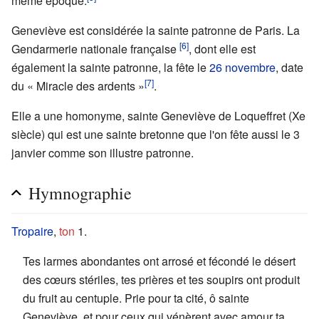
même époque.
Geneviève est considérée la sainte patronne de Paris. La
[6]
Gendarmerie nationale française
, dont elle est
également la sainte patronne, la fête le
26 novembre
, date
[7]
du « Miracle des ardents »
.
Elle a une homonyme, sainte Geneviève de Loqueffret (Xe
siècle) qui est une sainte bretonne que l'on fête aussi le 3
janvier comme son illustre patronne.
Hymnographie
Tropaire
,
ton
1.
Tes larmes abondantes ont arrosé et fécondé le désert
des cœurs stériles, tes prières et tes soupirs ont produit
du fruit au centuple. Prie pour ta cité, ô sainte
Geneviève, et pour ceux qui vénèrent avec amour ta