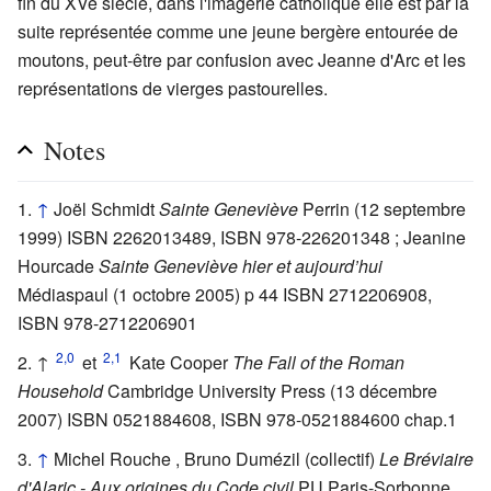
fin du XVe siècle, dans l'imagerie catholique elle est par la
suite représentée comme une jeune bergère entourée de
moutons, peut-être par confusion avec Jeanne d'Arc et les
représentations de vierges pastourelles.
Notes
↑
Joël Schmidt
Sainte Geneviève
Perrin (12 septembre
1999) ISBN 2262013489, ISBN 978-226201348 ; Jeanine
Hourcade
Sainte Geneviève hier et aujourd’hui
Médiaspaul (1 octobre 2005) p 44 ISBN 2712206908,
ISBN 978-2712206901
2,0
2,1
↑
et
Kate Cooper
The Fall of the Roman
Household
Cambridge University Press (13 décembre
2007) ISBN 0521884608, ISBN 978-0521884600 chap.1
↑
Michel Rouche , Bruno Dumézil (collectif)
Le Bréviaire
d'Alaric - Aux origines du Code civil
PU Paris-Sorbonne