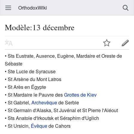
OrthodoxWiki
Modèle:13 décembre
• Sts Eustrate, Auxence, Eugène, Mardaire et Oreste de
Sébaste
• Ste Lucie de Syracuse
• St Arsène du Mont Latros
• St Arès en Égypte
• St Mardaire le Pauvre des
Grottes de Kiev
• St Gabriel,
Archevêque
de Serbie
• St Germain d'Alaska, St Juvénal et St Pierre l'Aléout
• Sts Anatole d'Irkoutsk et Séraphim d'Uglich
• St Ursicin,
Évêque
de Cahors