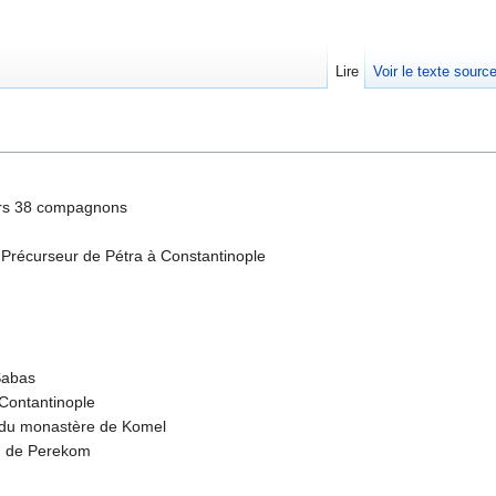
Lire
Voir le texte sourc
urs 38 compagnons
Précurseur de Pétra à Constantinople
Sabas
Contantinople
du monastère de Komel
m de Perekom