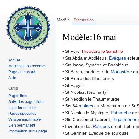
Modèle
Discussion
Modèle:16 mai
Aller à :
navigation
,
rechercher
• St Père
Théodore le Sanctifié
• Sts Abda et Abdiésus,
Evêques
et le
Accueil
• Sts Isaac, Syméon et Bachiésus
Modifications récentes
• St Baras, fondateur du
Monastère
du 
Page au hasard
Aide
• St Pierre des Blachernes
• St Papylin
Outils
• St Nicolas, Néomartyr
Pages liées
• St Néodion le Thaumaturge
Suivi des pages liées
• Sts 84
moines
du Monastères de St 
Importer un fichier
• St Nicolas le Mystique,
Patriarche
de 
Pages spéciales
• Sts Cassien et Laurent,
Higoumènes
Version imprimable
Lien permanent
• Invention des
Reliques
de St. Ephre
Information sur la page
• St Germier, Evêque de Toulouse