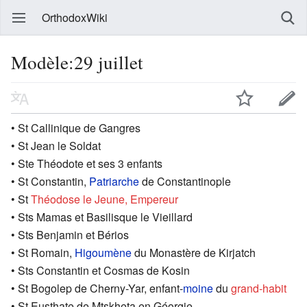
OrthodoxWiki
Modèle:29 juillet
• St Callinique de Gangres
• St Jean le Soldat
• Ste Théodote et ses 3 enfants
• St Constantin,
Patriarche
de Constantinople
• St
Théodose le Jeune, Empereur
• Sts Mamas et Basilisque le Vieillard
• Sts Benjamin et Bérios
• St Romain,
Higoumène
du Monastère de Kirjatch
• Sts Constantin et Cosmas de Kosin
• St Bogolep de Cherny-Yar, enfant-
moine
du
grand-habit
• St Eusthate de Mtskheta en Géorgie