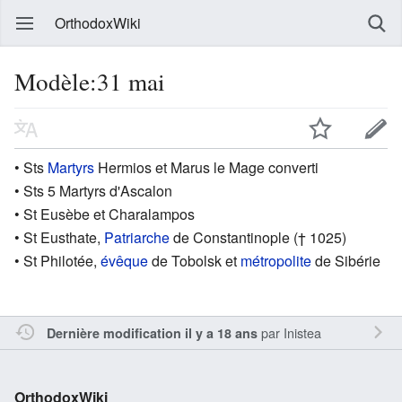
OrthodoxWiki
Modèle:31 mai
• Sts
Martyrs
Hermios et Marus le Mage converti
• Sts 5 Martyrs d'Ascalon
• St Eusèbe et Charalampos
• St Eusthate,
Patriarche
de Constantinople († 1025)
• St Philotée,
évêque
de Tobolsk et
métropolite
de Sibérie
par
Inistea
Dernière modification il y a 18 ans
OrthodoxWiki