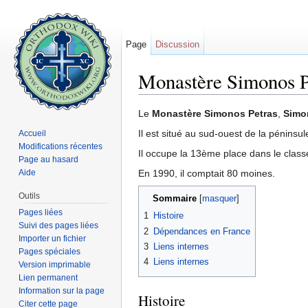
Page
Discussion
Monastère Simonos P
Aller à :
navigation
,
rechercher
Le
Monastère Simonos Petras
,
Simo
Il est situé au sud-ouest de la péninsul
Accueil
Modifications récentes
Il occupe la 13ème place dans le clas
Page au hasard
Aide
En 1990, il comptait 80 moines.
Outils
Sommaire
[
masquer
]
Pages liées
1
Histoire
Suivi des pages liées
2
Dépendances en France
Importer un fichier
3
Liens internes
Pages spéciales
4
Liens internes
Version imprimable
Lien permanent
Information sur la page
Histoire
Citer cette page