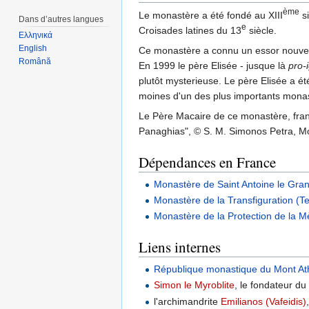
ème
Le monastère a été fondé au XIII
si
Dans d’autres langues
e
Croisades latines du 13
siècle.
Ελληνικά
English
Ce monastère a connu un essor nouveau
Română
En 1999 le père Elisée - jusque là
pro-
plutôt mysterieuse. Le père Elisée a é
moines d'un des plus importants monas
Le Père Macaire de ce monastère, frança
Panaghias", © S. M. Simonos Petra, Mo
Dépendances en France
Monastère de Saint Antoine le Gra
Monastère de la Transfiguration (T
Monastère de la Protection de la M
Liens internes
République monastique du Mont At
Simon le Myroblite
, le fondateur d
l'archimandrite
Emilianos (Vafeidis)