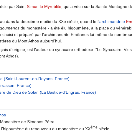
ècle par Saint
Simon le Myroblite
, qui a vécu sur la Sainte Montagne d
 dans la deuxième moitié du XXe siècle, quand le l'
archimandrite
Emi
igoumenos
du monastère - a été élu higoumène, à la place du vénérabl
té choisi et préparé par l'archimandrite Emilianos lui-même de nombreus
tères du Mont Athos aujourd'hui.
is d'origine, est l'auteur du synaxaire orthodoxe: "Le Synaxaire. Vies d
nt Athos).
nd (Saint-Laurent-en-Royans, France)
errasson, France)
ère de Dieu de Solan (La Bastide-d'Engras, France)
hos
u Monastère de Simonos Pétra
ème
, l'higoumène du renouveau du monastère au XX
siècle