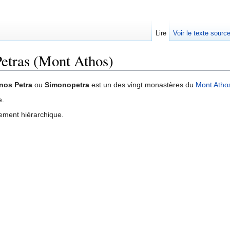
Lire
Voir le texte sourc
etras (Mont Athos)
nos Petra
ou
Simonopetra
est un des vingt monastères du
Mont Atho
e.
sement hiérarchique.