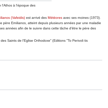
e l'Athos à l'époque des
lianos (Vafeidis)
est arrivé des
Météores
avec ses moines (1973).
e père Emilianos, atteint depuis plusieurs années par une maladie
es années afin de le suivre dans cette tâche d'être le père des
es Saints de l'Eglise Orthodoxe" (Editions "To Perivoli tis