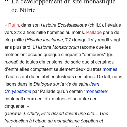
Le développement du site monastique
de Nitrie
«
Rufin
, dans son
Histoire Ecclésiastique
(ch.II.3), l’évalue
vers 373 à trois mille hommes au moins.
Pallade
parle de
cinq mille (
Histoire lausiaque
, 7.2) lorsqu’il s’y rendit vingt
ans plus tard. L’
Historia Monachorum
raconte que les
moines ont occupé quelque cinquante "demeures" (gr.
monai
) de toutes dimensions, de sorte que si certaines
d’entre elles comptaient seulement deux ou trois
moines
,
d’autres ont dû en abriter plusieurs centaines. De fait, nous
lisons dans le
Dialogue sur la vie de saint
Jean
Chrysostome
par Pallade qu’un certain "
monastère
"
contenait deux cent dix moines et un autre cent
cinquante. »
(
Derwas J. Chitty
,
Et le désert devint une cité… Une
introduction à l’étude du monachisme égyptien et