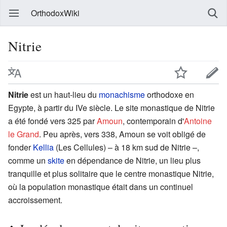
OrthodoxWiki
Nitrie
Nitrie
est un haut-lieu du
monachisme
orthodoxe en
Egypte, à partir du IVe siècle. Le site monastique de Nitrie
a été fondé vers 325 par
Amoun
, contemporain d'
Antoine
le Grand
. Peu après, vers 338, Amoun se voit obligé de
fonder
Kellia
(Les Cellules) – à 18 km sud de Nitrie –,
comme un
skite
en dépendance de Nitrie, un lieu plus
tranquille et plus solitaire que le centre monastique Nitrie,
où la population monastique était dans un continuel
accroissement.