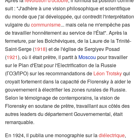
Après la
révolution d'octobre
, il formula sa position comme
suit : "J'adhère à une vision philosophique et scientifique
du monde que j'ai développée, qui contredit l'interprétation
vulgaire du
communisme
... mais cela ne m'empêche pas
de travailler honnêtement au service de l'État". Après la
fermeture, par les Bolchéviques, de la Laure de la Trinité-
Saint-Serge (
1918
) et de l'église de Sergiyev Posad
(
1921
), où il était prêtre, il partit à
Moscou
pour travailler
sur le Plan d'Etat pour l'Electrification de la Russie
(ГОЭЛРО) sur les recommandations de
Léon Trotsky
qui
croyait fortement dans la capacité de Florensky à aider le
gouvernement à électrifier les zones rurales de Russie.
Selon le témoignage de contemporains, la vision de
Florensky en soutane de prêtre, travaillant aux côtés des
autres leaders du département Gouvernemental, était
remarquable.
En 1924, il publia une monographie sur la
diélectrique
,