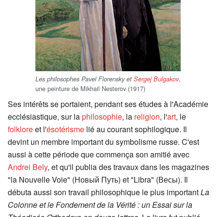
,
Les philosophes Pavel Florensky et
Sergej Bulgakov
une peinture de Mikhail Nesterov (1917)
Ses intérêts se portaient, pendant ses études à l'Académie
ecclésiastique, sur la
philosophie
, la
religion
, l'
art
, le
folklore
et l'
ésotérisme
lié au courant sophilogique. Il
devint un membre important du symbolisme russe. C'est
aussi à cette période que commença son amitié avec
Andrei Bely
, et qu'il publia des travaux dans les magazines
"la Nouvelle Voie" (Новый Путь) et "Libra" (Весы). Il
débuta aussi son travail philosophique le plus important
La
Colonne et le Fondement de la Vérité : un Essai sur la