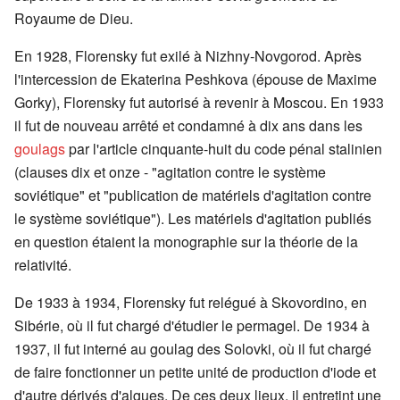
Royaume de Dieu.
En 1928, Florensky fut exilé à Nizhny-Novgorod. Après
l'intercession de Ekaterina Peshkova (épouse de Maxime
Gorky), Florensky fut autorisé à revenir à Moscou. En 1933
il fut de nouveau arrêté et condamné à dix ans dans les
goulags
par l'article cinquante-huit du code pénal stalinien
(clauses dix et onze - "agitation contre le système
soviétique" et "publication de matériels d'agitation contre
le système soviétique"). Les matériels d'agitation publiés
en question étaient la monographie sur la théorie de la
relativité.
De 1933 à 1934, Florensky fut relégué à Skovordino, en
Sibérie, où il fut chargé d'étudier le permagel. De 1934 à
1937, il fut interné au goulag des Solovki, où il fut chargé
de faire fonctionner un petite unité de production d'iode et
d'autre dérivés d'algues. De ces deux lieux, il entretint une