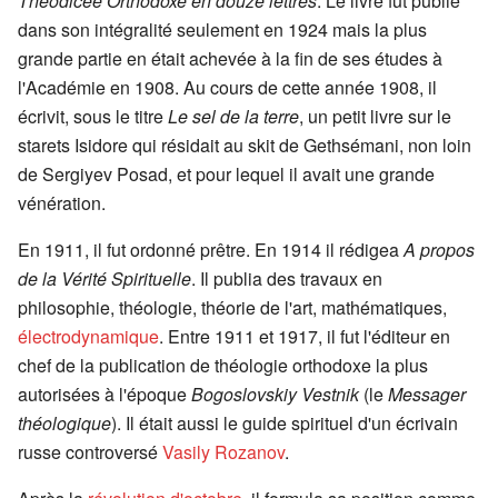
Théodicée Orthodoxe en douze lettres
. Le livre fut publié
dans son intégralité seulement en 1924 mais la plus
grande partie en était achevée à la fin de ses études à
l'Académie en 1908. Au cours de cette année 1908, il
écrivit, sous le titre
Le sel de la terre
, un petit livre sur le
starets Isidore qui résidait au skit de Gethsémani, non loin
de Sergiyev Posad, et pour lequel il avait une grande
vénération.
En 1911, il fut ordonné prêtre. En 1914 il rédigea
A propos
de la Vérité Spirituelle
. Il publia des travaux en
philosophie, théologie, théorie de l'art, mathématiques,
électrodynamique
. Entre 1911 et 1917, il fut l'éditeur en
chef de la publication de théologie orthodoxe la plus
autorisées à l'époque
Bogoslovskiy Vestnik
(le
Messager
théologique
). Il était aussi le guide spirituel d'un écrivain
russe controversé
Vasily Rozanov
.