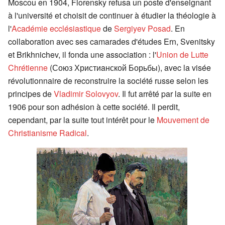
Moscou en 1904, Florensky refusa un poste d'enseignant
à l'université et choisit de continuer à étudier la théologie à
l'
Académie ecclésiastique
de
Sergiyev Posad
. En
collaboration avec ses camarades d'études Ern, Svenitsky
et Brikhnichev, il fonda une association : l'
Union de Lutte
Chrétienne
(Союз Христиaнской Борьбы), avec la visée
révolutionnaire de reconstruire la société russe selon les
principes de
Vladimir Solovyov
. Il fut arrêté par la suite en
1906 pour son adhésion à cette société. Il perdit,
cependant, par la suite tout intérêt pour le
Mouvement de
Christianisme Radical
.