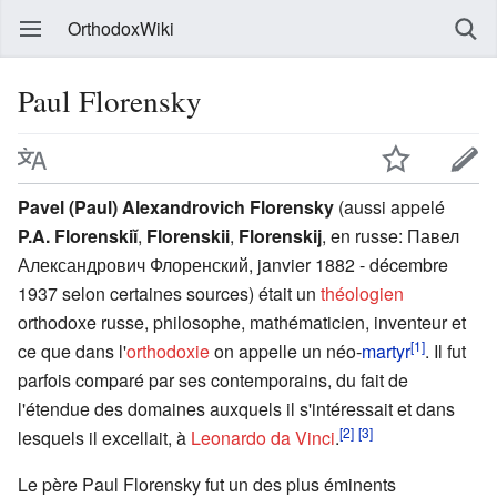
OrthodoxWiki
Paul Florensky
Pavel (Paul) Alexandrovich Florensky
(aussi appelé
P.A. Florenskiĭ
,
Florenskii
,
Florenskij
, en russe: Павел
Александрович Флоренский, janvier 1882 - décembre
1937 selon certaines sources) était un
théologien
orthodoxe russe, philosophe, mathématicien, inventeur et
[1]
ce que dans l'
orthodoxie
on appelle un néo-
martyr
. Il fut
parfois comparé par ses contemporains, du fait de
l'étendue des domaines auxquels il s'intéressait et dans
[2]
[3]
lesquels il excellait, à
Leonardo da Vinci
.
Le père Paul Florensky fut un des plus éminents