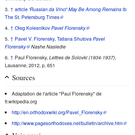
↑
article
'Russian da Vinci' May Be Among Remains
ib
The St. Petersburg Times
↑
Oleg Kolesnikov
Pavel Florensky
↑
Pavel V. Florensky, Tatiana Shutova
Pavel
Florensky
Nashe Nasledie
↑
Paul Florensky,
Lettres de Solovki (1934-1937)
,
Lausanne, 2012, p. 651
Sources
Adaptation de l'article "Paul Florensky" de
fr.wikipedia.org
http://en.orthodoxwiki.org/Pavel_Florensky
http://www.pagesorthodoxes.net/bulletin/archive.htm