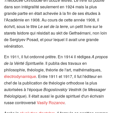
Théodicée Orthodoxe en douze lettres
. Le livre fut publié
dans son intégralité seulement en 1924 mais la plus
grande partie en était achevée à la fin de ses études à
l'Académie en 1908. Au cours de cette année 1908, il
écrivit, sous le titre
Le sel de la terre
, un petit livre sur le
starets Isidore qui résidait au skit de Gethsémani, non loin
de Sergiyev Posad, et pour lequel il avait une grande
vénération.
En 1911, il fut ordonné prêtre. En 1914 il rédigea
A propos
de la Vérité Spirituelle
. Il publia des travaux en
philosophie, théologie, théorie de l'art, mathématiques,
électrodynamique
. Entre 1911 et 1917, il fut l'éditeur en
chef de la publication de théologie orthodoxe la plus
autorisées à l'époque
Bogoslovskiy Vestnik
(le
Messager
théologique
). Il était aussi le guide spirituel d'un écrivain
russe controversé
Vasily Rozanov
.