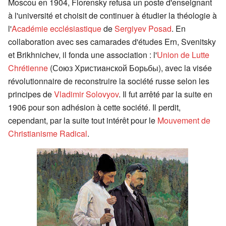
Moscou en 1904, Florensky refusa un poste d'enseignant
à l'université et choisit de continuer à étudier la théologie à
l'
Académie ecclésiastique
de
Sergiyev Posad
. En
collaboration avec ses camarades d'études Ern, Svenitsky
et Brikhnichev, il fonda une association : l'
Union de Lutte
Chrétienne
(Союз Христиaнской Борьбы), avec la visée
révolutionnaire de reconstruire la société russe selon les
principes de
Vladimir Solovyov
. Il fut arrêté par la suite en
1906 pour son adhésion à cette société. Il perdit,
cependant, par la suite tout intérêt pour le
Mouvement de
Christianisme Radical
.