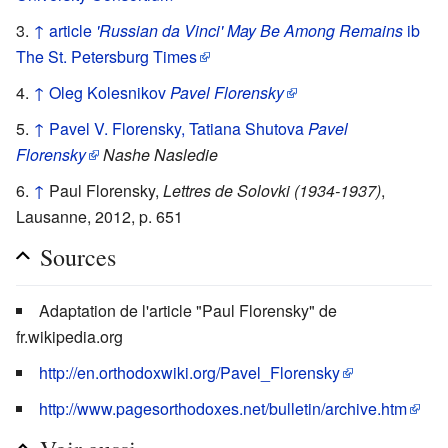
↑
article
'Russian da Vinci' May Be Among Remains
ib
The St. Petersburg Times
↑
Oleg Kolesnikov
Pavel Florensky
↑
Pavel V. Florensky, Tatiana Shutova
Pavel
Florensky
Nashe Nasledie
↑
Paul Florensky,
Lettres de Solovki (1934-1937)
,
Lausanne, 2012, p. 651
Sources
Adaptation de l'article "Paul Florensky" de
fr.wikipedia.org
http://en.orthodoxwiki.org/Pavel_Florensky
http://www.pagesorthodoxes.net/bulletin/archive.htm