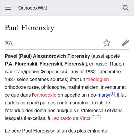
OrthodoxWiki
Paul Florensky
Pavel (Paul) Alexandrovich Florensky
(aussi appelé
P.A. Florenskiĭ
,
Florenskii
,
Florenskij
, en russe: Павел
Александрович Флоренский, janvier 1882 - décembre
1937 selon certaines sources) était un
théologien
orthodoxe russe, philosophe, mathématicien, inventeur et
[1]
ce que dans l'
orthodoxie
on appelle un néo-
martyr
. Il fut
parfois comparé par ses contemporains, du fait de
l'étendue des domaines auxquels il s'intéressait et dans
[2]
[3]
lesquels il excellait, à
Leonardo da Vinci
.
Le père Paul Florensky fut un des plus éminents