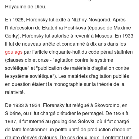
Royaume de Dieu.
En 1928, Florensky fut exilé à Nizhny-Novgorod. Après
l'intercession de Ekaterina Peshkova (épouse de Maxime
Gorky), Florensky fut autorisé à revenir à Moscou. En 1933
il fut de nouveau arrêté et condamné à dix ans dans les
goulags
par l'article cinquante-huit du code pénal stalinien
(clauses dix et onze - "agitation contre le système
soviétique" et "publication de matériels d'agitation contre
le système soviétique"). Les matériels d'agitation publiés
en question étaient la monographie sur la théorie de la
relativité.
De 1933 à 1934, Florensky fut relégué à Skovordino, en
Sibérie, où il fut chargé d'étudier le permagel. De 1934 à
1937, il fut interné au goulag des Solovki, où il fut chargé
de faire fonctionner un petite unité de production d'iode et
d'autre dérivés d'algues. De ces deux lieux, il entretint une