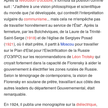
Après la
révolution d'octobre
, il formula sa position comme
suit : "J'adhère à une vision philosophique et scientifique
du monde que j'ai développée, qui contredit l'interprétation
vulgaire du
communisme
... mais cela ne m'empêche pas
de travailler honnêtement au service de l'État". Après la
fermeture, par les Bolchéviques, de la Laure de la Trinité-
Saint-Serge (
1918
) et de l'église de Sergiyev Posad
(
1921
), où il était prêtre, il partit à
Moscou
pour travailler
sur le Plan d'Etat pour l'Electrification de la Russie
(ГОЭЛРО) sur les recommandations de
Léon Trotsky
qui
croyait fortement dans la capacité de Florensky à aider le
gouvernement à électrifier les zones rurales de Russie.
Selon le témoignage de contemporains, la vision de
Florensky en soutane de prêtre, travaillant aux côtés des
autres leaders du département Gouvernemental, était
remarquable.
En 1924, il publia une monographie sur la
diélectrique
,