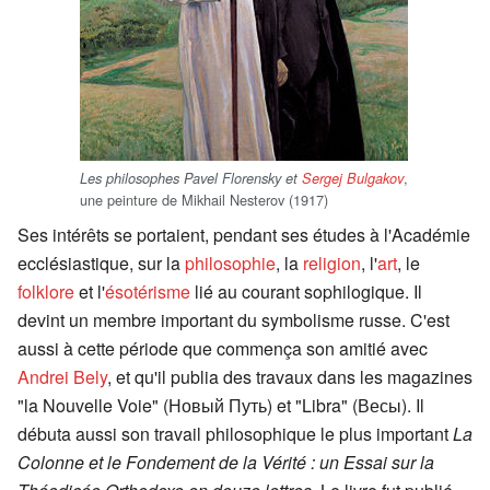
,
Les philosophes Pavel Florensky et
Sergej Bulgakov
une peinture de Mikhail Nesterov (1917)
Ses intérêts se portaient, pendant ses études à l'Académie
ecclésiastique, sur la
philosophie
, la
religion
, l'
art
, le
folklore
et l'
ésotérisme
lié au courant sophilogique. Il
devint un membre important du symbolisme russe. C'est
aussi à cette période que commença son amitié avec
Andrei Bely
, et qu'il publia des travaux dans les magazines
"la Nouvelle Voie" (Новый Путь) et "Libra" (Весы). Il
débuta aussi son travail philosophique le plus important
La
Colonne et le Fondement de la Vérité : un Essai sur la