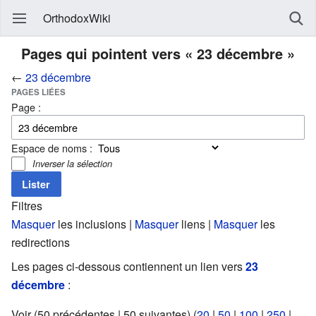
OrthodoxWiki
Pages qui pointent vers « 23 décembre »
←
23 décembre
PAGES LIÉES
Page :
Espace de noms :
Inverser la sélection
Filtres
Masquer
les inclusions |
Masquer
liens |
Masquer
les
redirections
Les pages ci-dessous contiennent un lien vers
23
décembre
:
Voir (50 précédentes | 50 suivantes) (
20
|
50
|
100
|
250
|