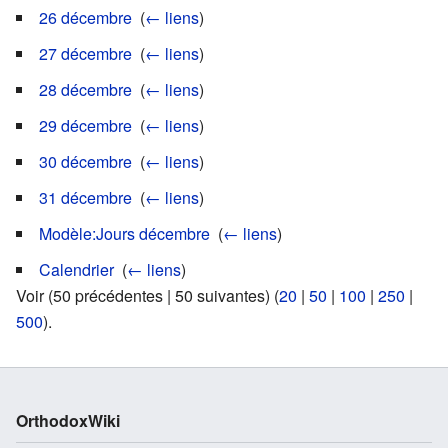
26 décembre
‎
(
← liens
)
27 décembre
‎
(
← liens
)
28 décembre
‎
(
← liens
)
29 décembre
‎
(
← liens
)
30 décembre
‎
(
← liens
)
31 décembre
‎
(
← liens
)
Modèle:Jours décembre
‎
(
← liens
)
Calendrier
‎
(
← liens
)
Voir (50 précédentes | 50 suivantes) (
20
|
50
|
100
|
250
|
500
).
OrthodoxWiki