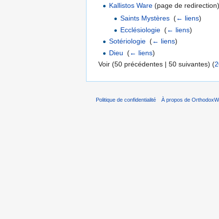
Kallistos Ware
(page de redirection)
Saints Mystères
‎
(
← liens
)
Ecclésiologie
‎
(
← liens
)
Sotériologie
‎
(
← liens
)
Dieu
‎
(
← liens
)
Voir (50 précédentes | 50 suivantes) (
2
Politique de confidentialité
À propos de OrthodoxWi