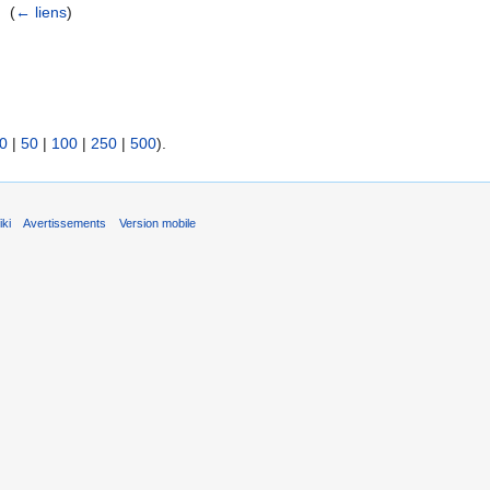
 ‎
(
← liens
)
0
|
50
|
100
|
250
|
500
).
ki
Avertissements
Version mobile