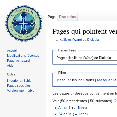
Page
Discussion
Pages qui pointent ve
←
Kallistos (Ware) de Diokleia
Aller à :
navigation
,
rechercher
Pages liées
Accueil
Modifications récentes
Page :
Page au hasard
Aide
Filtres
Outils
Masquer
les inclusions |
Masquer
lie
Importer un fichier
Pages spéciales
Version imprimable
Les pages ci-dessous contiennent un l
Voir (50 précédentes | 50 suivantes) (
2
Accueil
‎
(
← liens
)
24 août
‎
(
← liens
)