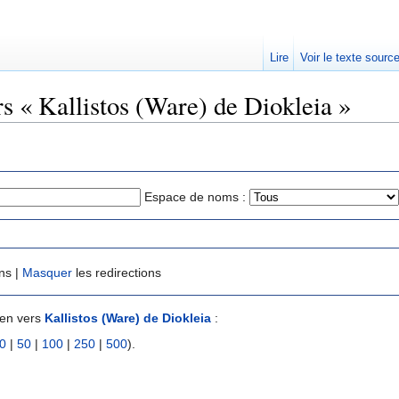
Lire
Voir le texte sourc
rs « Kallistos (Ware) de Diokleia »
Espace de noms :
ns |
Masquer
les redirections
ien vers
Kallistos (Ware) de Diokleia
:
0
|
50
|
100
|
250
|
500
).