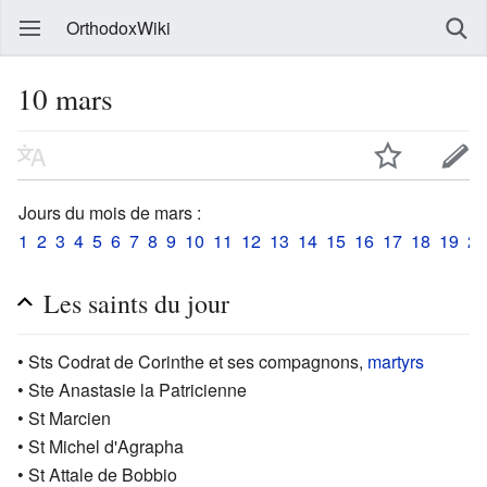
OrthodoxWiki
10 mars
Jours du mois de mars :
1
2
3
4
5
6
7
8
9
10
11
12
13
14
15
16
17
18
19
20
Les saints du jour
• Sts Codrat de Corinthe et ses compagnons,
martyrs
• Ste Anastasie la Patricienne
• St Marcien
• St Michel d'Agrapha
• St Attale de Bobbio