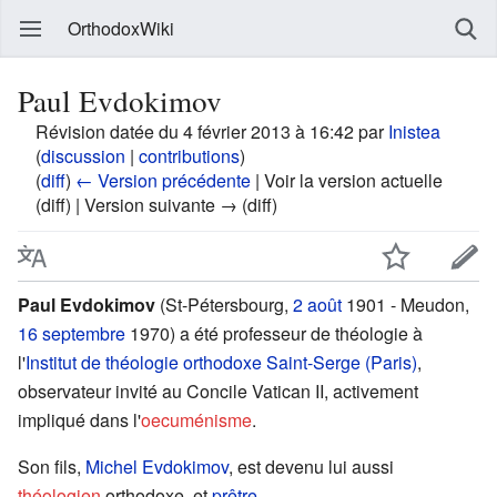
OrthodoxWiki
Paul Evdokimov
Révision datée du 4 février 2013 à 16:42 par
Inistea
(
discussion
|
contributions
)
(
diff
)
← Version précédente
| Voir la version actuelle
(diff) | Version suivante → (diff)
Paul Evdokimov
(St-Pétersbourg,
2 août
1901 - Meudon,
16 septembre
1970) a été professeur de théologie à
l'
Institut de théologie orthodoxe Saint-Serge (Paris)
,
observateur invité au Concile Vatican II, activement
impliqué dans l'
oecuménisme
.
Son fils,
Michel Evdokimov
, est devenu lui aussi
théologien
orthodoxe, et
prêtre
.