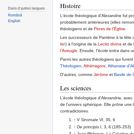
Histoire
Dans d’autres langues
Română
L'école théologique d'Alexandrie fut p
English
probablement antérieures (elles remon
théologiens et de
Pères de l'Église
.
Les successeurs de Pantène à la tête d
Ier
) à l'origine de la
Lectio divina
et de 
l'Aveugle
. Ensuite, l'école entra dans 
Parmi les autres théologiens qui furent
Théologien
,
Athénagore
,
Athanase d'Al
D'autres, comme
Jérôme
et
Basile de
Les sciences
L’école théologique d'Alexandrie, avec
de l’univers sphérique. Elle prône une l
contradictoires.
↑
V
Stromate
VI, 35, 6
↑
De principis
I, 3, 6 (185-253)
↑
Jean Philopon,
La Création d