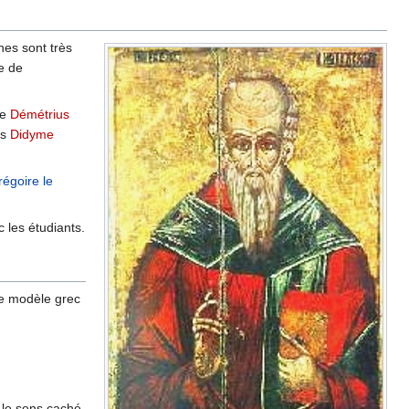
nes sont très
e de
he
Démétrius
is
Didyme
égoire le
c les étudiants.
le modèle grec
r le sens caché