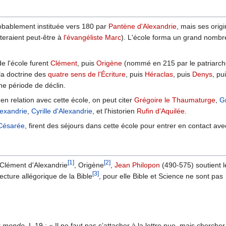
robablement instituée vers 180 par
Pantène d'Alexandrie
, mais ses origi
teraient peut-être à
l'évangéliste Marc
). L'école forma un grand nombr
e l'école furent
Clément
, puis
Origène
(nommé en 215 par le patriarc
la doctrine des
quatre sens de l'Écriture
, puis
Héraclas
, puis
Denys
, pu
une période de déclin.
 en relation avec cette école, on peut citer
Grégoire le Thaumaturge
,
Gr
exandrie
,
Cyrille d'Alexandrie
, et l'historien
Rufin d'Aquilée
.
 Césarée
, firent des séjours dans cette école pour entrer en contact ave
[1]
[2]
 Clément d'Alexandrie
, Origène
,
Jean Philopon
(490-575) soutient 
[3]
ecture allégorique de la Bible
, pour elle Bible et Science ne sont pas
u monde
, I, 19 : « Il ne faut pas s’attacher à la lettre nue, mais cherche