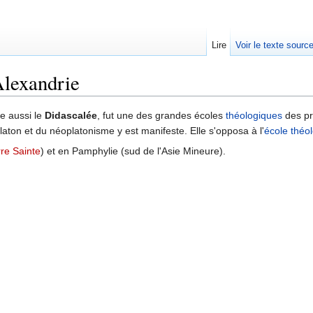
Lire
Voir le texte sourc
Alexandrie
ite aussi le
Didascalée
, fut une des grandes écoles
théologiques
des pr
laton et du néoplatonisme y est manifeste. Elle s'opposa à l'
école théo
rre Sainte
) et en Pamphylie (sud de l'Asie Mineure).