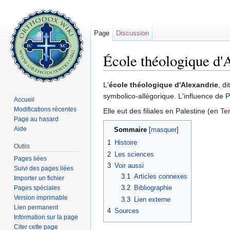
Page
Discussion
École théologique d'
Aller à :
navigation
,
rechercher
L'
école théologique d'Alexandrie
, d
symbolico-allégorique. L'influence de P
Accueil
Modifications récentes
Elle eut des filiales en Palestine (en
Te
Page au hasard
Aide
Sommaire
[
masquer
]
1
Histoire
Outils
2
Les sciences
Pages liées
3
Voir aussi
Suivi des pages liées
3.1
Articles connexes
Importer un fichier
3.2
Bibliographie
Pages spéciales
Version imprimable
3.3
Lien externe
Lien permanent
4
Sources
Information sur la page
Citer cette page