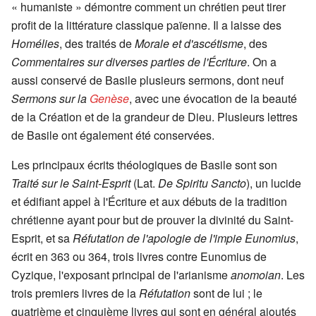
« humaniste » démontre comment un chrétien peut tirer
profit de la littérature classique païenne. Il a laisse des
Homélies
, des traités de
Morale et d'ascétisme
, des
Commentaires sur diverses parties de l'Écriture
. On a
aussi conservé de Basile plusieurs sermons, dont neuf
Sermons sur la
Genèse
, avec une évocation de la beauté
de la Création et de la grandeur de Dieu. Plusieurs lettres
de Basile ont également été conservées.
Les principaux écrits théologiques de Basile sont son
Traité sur le Saint-Esprit
(Lat.
De Spiritu Sancto
), un lucide
et édifiant appel à l'Écriture et aux débuts de la tradition
chrétienne ayant pour but de prouver la divinité du Saint-
Esprit, et sa
Réfutation de l'apologie de l'impie Eunomius
,
écrit en 363 ou 364, trois livres contre Eunomius de
Cyzique, l'exposant principal de l'arianisme
anomoian
. Les
trois premiers livres de la
Réfutation
sont de lui ; le
quatrième et cinquième livres qui sont en général ajoutés