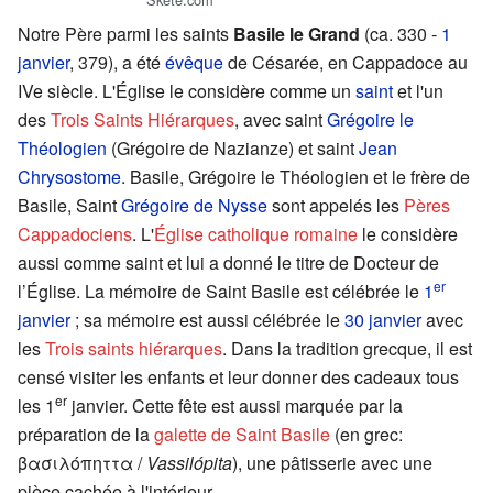
Notre Père parmi les saints
Basile le Grand
(ca. 330 -
1
janvier
, 379), a été
évêque
de Césarée, en Cappadoce au
IVe siècle. L'Église le considère comme un
saint
et l'un
des
Trois Saints Hiérarques
, avec saint
Grégoire le
Théologien
(Grégoire de Nazianze) et saint
Jean
Chrysostome
. Basile, Grégoire le Théologien et le frère de
Basile, Saint
Grégoire de Nysse
sont appelés les
Pères
Cappadociens
. L'
Église catholique romaine
le considère
aussi comme saint et lui a donné le titre de Docteur de
er
l’Église. La mémoire de Saint Basile est célébrée le
1
janvier
; sa mémoire est aussi célébrée le
30 janvier
avec
les
Trois saints hiérarques
. Dans la tradition grecque, il est
censé visiter les enfants et leur donner des cadeaux tous
er
les 1
janvier. Cette fête est aussi marquée par la
préparation de la
galette de Saint Basile
(en grec:
βασιλόπηττα
/
Vassilópita
), une pâtisserie avec une
pièce cachée à l'intérieur.