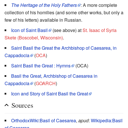
The Heritage of the Holy Fathers
: A more complete
collection of his homilies (and some other works, but only a
few of his letters) available in Russian.
Icon of Saint Basil
(see above) at
St. Isaac of Syria
Skete (Boscobel, Wisconsin)
.
Saint Basil the Great the Archbishop of Caesarea, in
Cappadocia
(
OCA
)
Saint Basil the Great : Hymns
(OCA)
Basil the Great, Archbishop of Caesarea in
Cappadocia
(
GOARCH
)
Icon and Story of Saint Basil the Great
Sources
OrthodoxWiki:Basil of Caesarea
,
apud
:
Wikipedia:Basil
of Caesarea